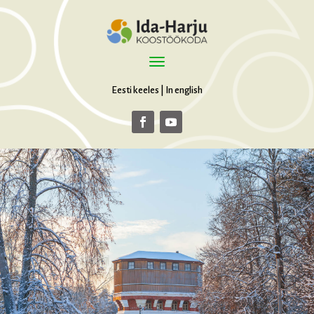
Eesti keeles
|
In english