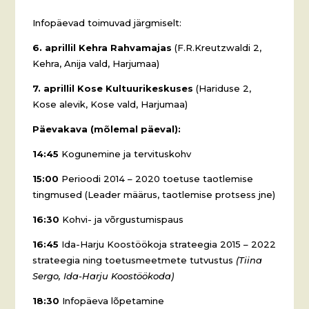
Infopäevad toimuvad järgmiselt:
6. aprillil Kehra Rahvamajas
(F.R.Kreutzwaldi 2,
Kehra, Anija vald, Harjumaa)
7. aprillil Kose Kultuurikeskuses
(Hariduse 2,
Kose alevik, Kose vald, Harjumaa)
Päevakava (mõlemal päeval):
14:45
Kogunemine ja tervituskohv
15:00
Perioodi 2014 – 2020 toetuse taotlemise
tingmused (Leader määrus, taotlemise protsess jne)
16:30
Kohvi- ja võrgustumispaus
16:45
Ida-Harju Koostöökoja strateegia 2015 – 2022
strateegia ning toetusmeetmete tutvustus
(Tiina
Sergo, Ida-Harju Koostöökoda)
18:30
Infopäeva lõpetamine