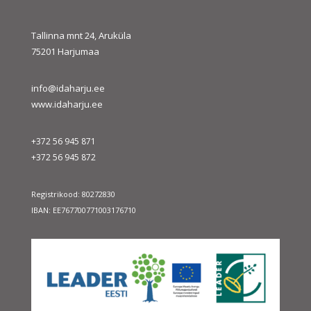
Tallinna mnt 24, Aruküla
75201 Harjumaa
info@idaharju.ee
www.idaharju.ee
+372 56 945 871
+372 56 945 872
Registrikood: 80272830
IBAN: EE767700771003176710