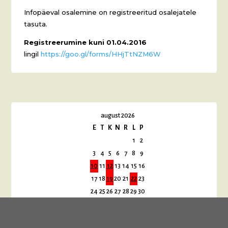
Infopäeval osalemine on registreeritud osalejatele
tasuta.
Registreerumine kuni 01.04.2016
lingil
https://goo.gl/forms/HHjTtNZM6W
august 2026
E
T
K
N
R
L
P
1
2
3
4
5
6
7
8
9
10
11
12
13
14
15
16
17
18
19
20
21
22
23
24
25
26
27
28
29
30
31
« juuli
sept. »