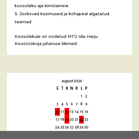
koosoleku aja kinnitamine
Jooksvad küsimused ja kohapeal algatatud
teemad
Koosolekule on oodatud MTÜ Ida-Harju
Koostöökoja juhatuse liikmed.
august 2026
E
T
K
N
R
L
P
1
2
3
4
5
6
7
8
9
10
11
12
13
14
15
16
17
18
19
20
21
22
23
24
25
26
27
28
29
30
31