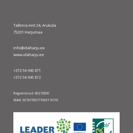
« juuli
sept. »
Tallinna mnt 24, Aruküla
75201 Harjumaa
info@idaharju.ee
www.idaharju.ee
+372 56 945 871
+372 56 945 872
Registrikood: 80272830
IBAN: EE767700771003176710