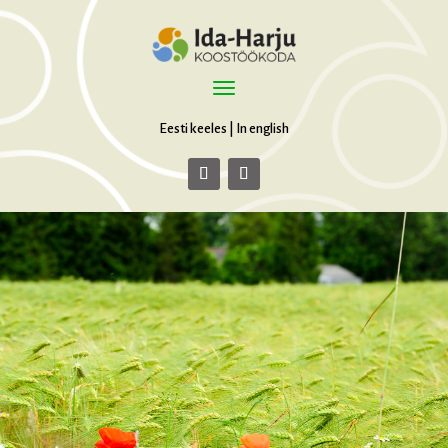
Eesti keeles
|
In english