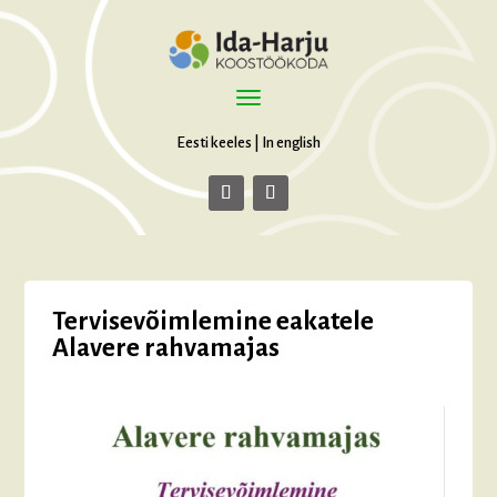
Eesti keeles
|
In english
Tervisevõimlemine eakatele
Alavere rahvamajas