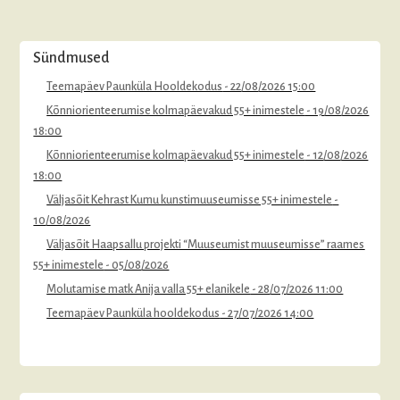
Sündmused
Teemapäev Paunküla Hooldekodus
- 22/08/2026 15:00
Kõnniorienteerumise kolmapäevakud 55+ inimestele
- 19/08/2026
18:00
Kõnniorienteerumise kolmapäevakud 55+ inimestele
- 12/08/2026
18:00
Väljasõit Kehrast Kumu kunstimuuseumisse 55+ inimestele
-
10/08/2026
Väljasõit Haapsallu projekti “Muuseumist muuseumisse” raames
55+ inimestele
- 05/08/2026
Molutamise matk Anija valla 55+ elanikele
- 28/07/2026 11:00
Teemapäev Paunküla hooldekodus
- 27/07/2026 14:00