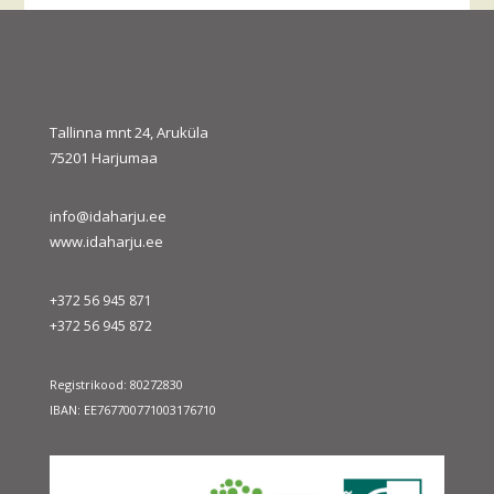
august 2026
E
T
K
N
R
L
P
1
2
3
4
5
6
7
8
9
10
11
12
13
14
15
16
Tallinna mnt 24, Aruküla
75201 Harjumaa
17
18
19
20
21
22
23
24
25
26
27
28
29
30
31
info@idaharju.ee
« juuli
sept. »
www.idaharju.ee
+372 56 945 871
+372 56 945 872
Registrikood: 80272830
IBAN: EE767700771003176710