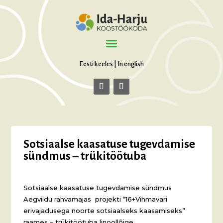
Eesti keeles
|
In english
Sotsiaalse kaasatuse tugevdamise
sündmus – trükitöötuba
Sotsiaalse kaasatuse tugevdamise sündmus
Aegviidu rahvamajas projekti “16+Vihmavari
erivajadusega noorte sotsiaalseks kaasamiseks”
raames – trükitöötuba linoollõige.