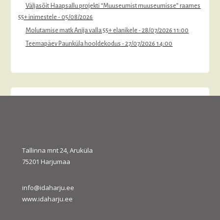
Väljasõit Haapsallu projekti “Muuseumist muuseumisse” raames
55+ inimestele
- 05/08/2026
Molutamise matk Anija valla 55+ elanikele
- 28/07/2026 11:00
Teemapäev Paunküla hooldekodus
- 27/07/2026 14:00
august 2026
E
T
K
N
R
L
P
1
2
3
4
5
6
7
8
9
10
11
12
13
14
15
16
Tallinna mnt 24, Aruküla
75201 Harjumaa
17
18
19
20
21
22
23
24
25
26
27
28
29
30
31
info@idaharju.ee
« juuli
sept. »
www.idaharju.ee