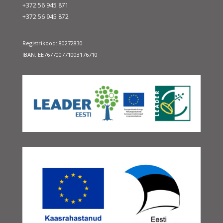
+372 56 945 871
+372 56 945 872
Registrikood: 80272830
IBAN: EE767700771003176710