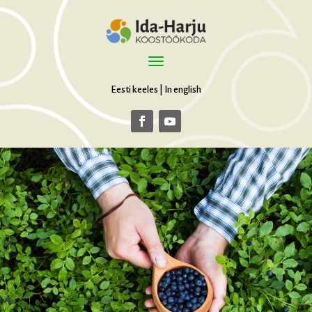
Eesti keeles
|
In english