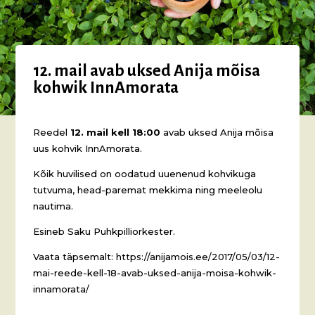
12. mail avab uksed Anija mõisa
kohwik InnAmorata
Reedel
12. mail kell 18:00
avab uksed Anija mõisa
uus kohvik InnAmorata.
Kõik huvilised on oodatud uuenenud kohvikuga
tutvuma, head-paremat mekkima ning meeleolu
nautima.
Esineb Saku Puhkpilliorkester.
Vaata täpsemalt: https://anijamois.ee/2017/05/03/12-
mai-reede-kell-18-avab-uksed-anija-moisa-kohwik-
innamorata/