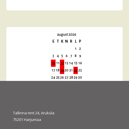
august 2026
E
T
K
N
R
L
P
1
2
3
4
5
6
7
8
9
10
11
12
13
14
15
16
17
18
19
20
21
22
23
24
25
26
27
28
29
30
31
« juuli
sept. »
Tallinna mnt 24, Aruküla
75201 Harjumaa