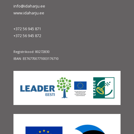
info@idaharju.ee
www.idaharju.ee
+372 56 945 871
+372 56 945 872
Registrikood: 80272830
IBAN: EE767700771003176710