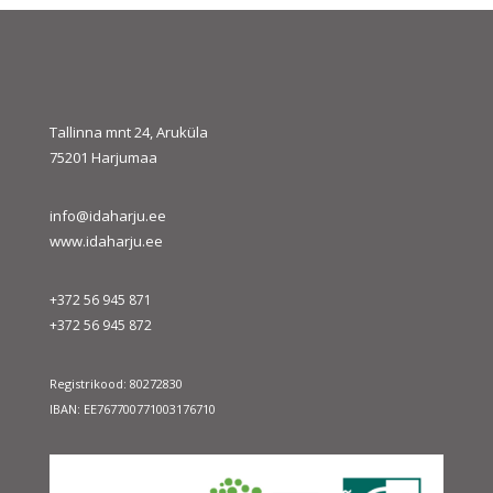
Tallinna mnt 24, Aruküla
75201 Harjumaa
info@idaharju.ee
www.idaharju.ee
+372 56 945 871
+372 56 945 872
Registrikood: 80272830
IBAN: EE767700771003176710