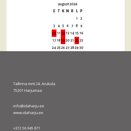
august 2026
E
T
K
N
R
L
P
1
2
3
4
5
6
7
8
9
10
11
12
13
14
15
16
17
18
19
20
21
22
23
24
25
26
27
28
29
30
31
« juuli
sept. »
Tallinna mnt 24, Aruküla
75201 Harjumaa
info@idaharju.ee
www.idaharju.ee
+372 56 945 871