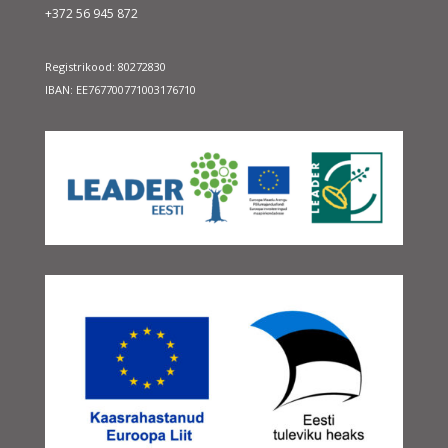
+372 56 945 872
Registrikood: 80272830
IBAN: EE767700771003176710