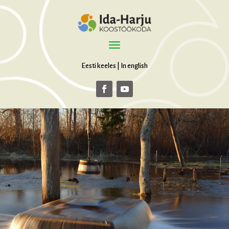
Eesti keeles
|
In english