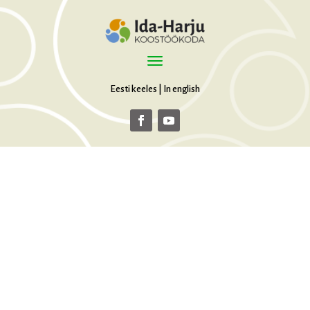
Eesti keeles
|
In english