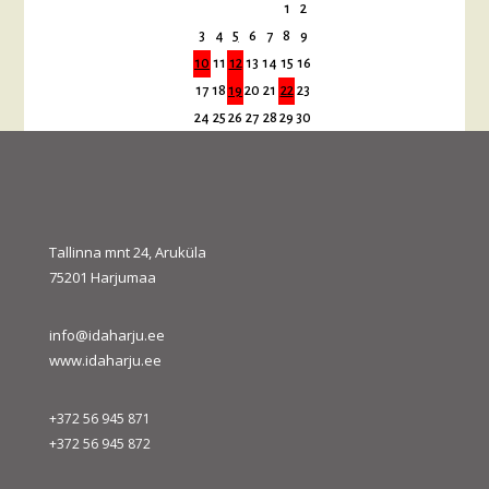
1
2
3
4
5
6
7
8
9
10
11
12
13
14
15
16
17
18
19
20
21
22
23
24
25
26
27
28
29
30
31
« juuli
sept. »
Tallinna mnt 24, Aruküla
75201 Harjumaa
info@idaharju.ee
www.idaharju.ee
+372 56 945 871
+372 56 945 872