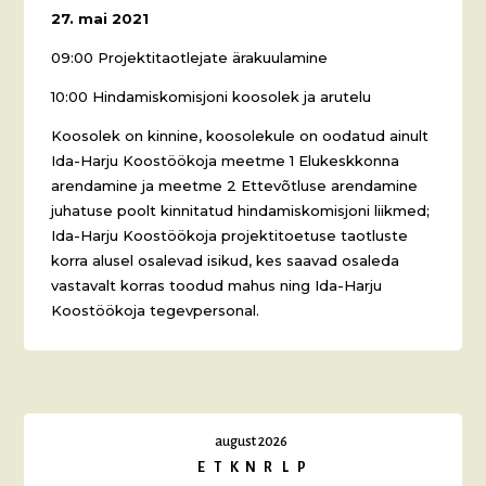
27. mai 2021
09:00 Projektitaotlejate ärakuulamine
10:00 Hindamiskomisjoni koosolek ja arutelu
Koosolek on kinnine, koosolekule on oodatud ainult
Ida-Harju Koostöökoja meetme 1 Elukeskkonna
arendamine ja meetme 2 Ettevõtluse arendamine
juhatuse poolt kinnitatud hindamiskomisjoni liikmed;
Ida-Harju Koostöökoja projektitoetuse taotluste
korra alusel osalevad isikud, kes saavad osaleda
vastavalt korras toodud mahus ning Ida-Harju
Koostöökoja tegevpersonal.
august 2026
E
T
K
N
R
L
P