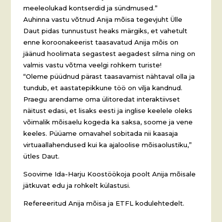
meeleolukad kontserdid ja sündmused.”
Auhinna vastu võtnud Anija mõisa tegevjuht Ülle
Daut pidas tunnustust heaks märgiks, et vahetult
enne koroonakeerist taasavatud Anija mõis on
jäänud hoolimata segastest aegadest silma ning on
valmis vastu võtma veelgi rohkem turiste!
“Oleme püüdnud pärast taasavamist nähtaval olla ja
tundub, et aastatepikkune töö on vilja kandnud.
Praegu arendame oma ülitoredat interaktiivset
näitust edasi, et lisaks eesti ja inglise keelele oleks
võimalik mõisaelu kogeda ka saksa, soome ja vene
keeles. Püüame omavahel sobitada nii kaasaja
virtuaallahendused kui ka ajaloolise mõisaolustiku,”
ütles Daut.
Soovime Ida-Harju Koostöökoja poolt Anija mõisale
jätkuvat edu ja rohkelt külastusi.
Refereeritud Anija mõisa ja ETFL kodulehtedelt.