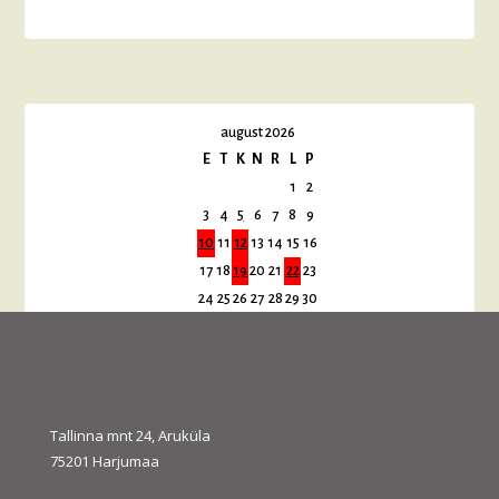
august 2026
E
T
K
N
R
L
P
1
2
3
4
5
6
7
8
9
10
11
12
13
14
15
16
17
18
19
20
21
22
23
24
25
26
27
28
29
30
31
« juuli
sept. »
Tallinna mnt 24, Aruküla
75201 Harjumaa