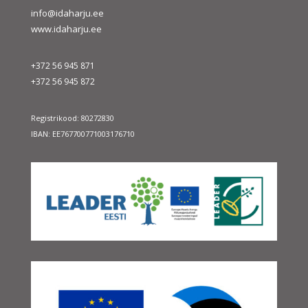
info@idaharju.ee
www.idaharju.ee
+372 56 945 871
+372 56 945 872
Registrikood: 80272830
IBAN: EE767700771003176710