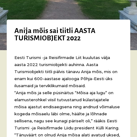
Anija mõis sai tiitli AASTA
TURISMIOBJEKT 2022
Eesti Turismi -ja Reisifirmade Liit kuulutas välja
aasta 2022 turismiobjekti auhinna. Aasta
Turismiobjekti tiitli pälvis tänavu Anija mõis, mis on
enam kui 600-aastase ajalooga Põhja-Eesti üks
ilusamaid ja terviklikumaid mõisaid.
“Anija mõis ja selle püsinäitus “Mõisa aja lugu” on
elamusterohkel viisil tutvustanud külastajatele
mõisa ajastut endisaegsena ning andnud võimaluse
kogeda mõisaelu läbi olme, häälte ja lõhnade
sellisena, nagu see kunagi päriselt oli,” rääkis Eesti
Turismi -ja Reisifirmade Liidu president Külli Karing.
“Tänuväärt on olnud Anija mõisa alati avatud uksed,