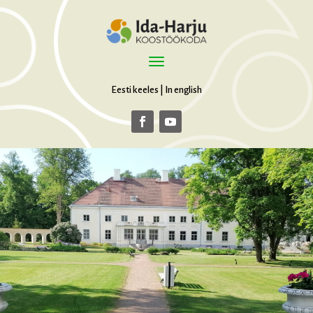
Eesti keeles
|
In english