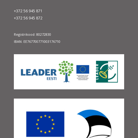
+372 56 945 871
+372 56 945 872
Registrikood: 80272830
IBAN: EE767700771003176710