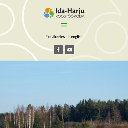
Eesti keeles
|
In english