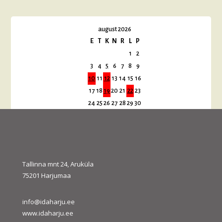
august 2026
E
T
K
N
R
L
P
1
2
3
4
5
6
7
8
9
10
11
12
13
14
15
16
17
18
19
20
21
22
23
24
25
26
27
28
29
30
31
« juuli
sept. »
Tallinna mnt 24, Aruküla
75201 Harjumaa
info@idaharju.ee
www.idaharju.ee