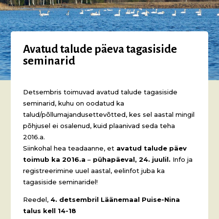
Avatud talude päeva tagasiside
seminarid
Detsembris toimuvad avatud talude tagasiside
seminarid, kuhu on oodatud ka
talud/põllumajandusettevõtted, kes sel aastal mingil
põhjusel ei osalenud, kuid plaanivad seda teha
2016.a.
Siinkohal hea teadaanne, et
avatud talude päev
toimub ka 2016.a
–
pühapäeval, 24. juulil.
Info ja
registreerimine uuel aastal, eelinfot juba ka
tagasiside seminaridel!
Reedel,
4. detsembril Läänemaal Puise-Nina
talus kell 14-18