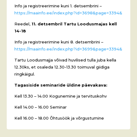
Info ja registreerimine kuni 1. detsembrini –
https://maainfo.ee/index.php?id=3698&page=3394&
Reedel,
11. detsembril Tartu Loodusmajas kell
14-18
Info ja registreerimine kuni 8. detsembrini –
https://maainfo.ee/index.php?id=3699&page=3394&
Tartu Loodusmajja võivad huvilised tulla juba kella
12.30ks, et osaleda 12.30-13.30 toimuval giidiga
ringkäigul.
Tagasiside seminaride üldine päevakava:
Kell 13.30 – 14.00 Kogunemine ja tervituskohv
Kell 14.00 – 16.00 Seminar
Kell 16.00 – 18.00 Õhtusöök ja võrgustumine