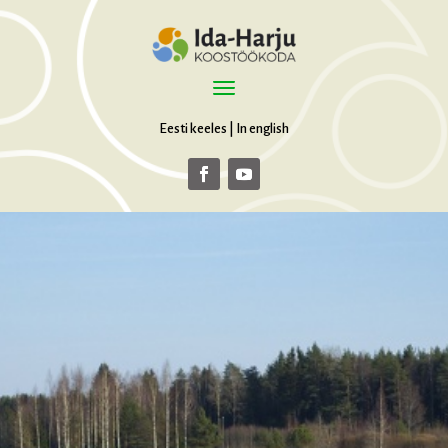
Eesti keeles
|
In english