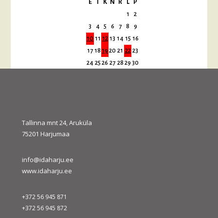
E
T
K
N
R
L
P
1
2
3
4
5
6
7
8
9
10
11
12
13
14
15
16
17
18
19
20
21
22
23
24
25
26
27
28
29
30
31
« juuli
sept. »
Tallinna mnt 24, Aruküla
75201 Harjumaa
info@idaharju.ee
www.idaharju.ee
+372 56 945 871
+372 56 945 872