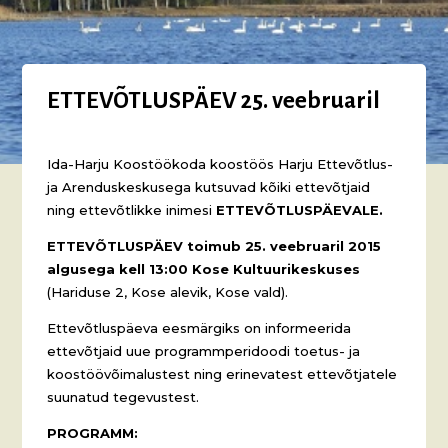
ETTEVÕTLUSPÄEV 25. veebruaril
Ida-Harju Koostöökoda koostöös Harju Ettevõtlus-
ja Arenduskeskusega kutsuvad kõiki ettevõtjaid
ning ettevõtlikke inimesi
ETTEVÕTLUSPÄEVALE.
ETTEVÕTLUSPÄEV toimub 25. veebruaril 2015
algusega kell 13:00 Kose Kultuurikeskuses
(Hariduse 2, Kose alevik, Kose vald).
Ettevõtluspäeva eesmärgiks on informeerida
ettevõtjaid uue programmperidoodi toetus- ja
koostöövõimalustest ning erinevatest ettevõtjatele
suunatud tegevustest.
PROGRAMM: