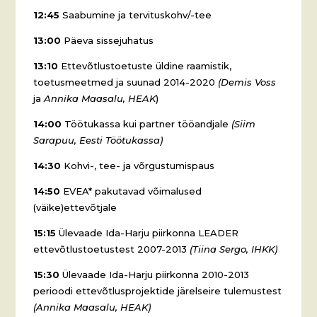
12:45
Saabumine ja tervituskohv/-tee
13:00
Päeva sissejuhatus
13:10
Ettevõtlustoetuste üldine raamistik,
toetusmeetmed ja suunad 2014-2020
(Demis
Voss
ja
Annika Maasalu, HEAK
)
14:00
Töötukassa kui partner tööandjale
(Siim
Sarapuu, Eesti Töötukassa)
14:30
Kohvi-, tee- ja võrgustumispaus
14:50
EVEA* pakutavad võimalused
(väike)ettevõtjale
15:15
Ülevaade Ida-Harju piirkonna LEADER
ettevõtlustoetustest 2007-2013
(Tiina Sergo, IHKK)
15:30
Ülevaade Ida-Harju piirkonna 2010-2013
perioodi ettevõtlusprojektide järelseire tulemustest
(Annika Maasalu, HEAK)