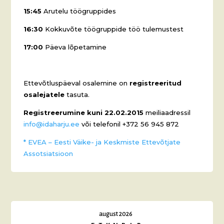
15:45
Arutelu töögruppides
16:30
Kokkuvõte töögruppide töö tulemustest
17:00
Päeva lõpetamine
Ettevõtluspäeval osalemine on
registreeritud
osalejatele
tasuta.
Registreerumine kuni 22.02.2015
meiliaadressil
info@idaharju.ee
või telefonil +372 56 945 872
* EVEA – Eesti Väike- ja Keskmiste Ettevõtjate
Assotsiatsioon
august 2026