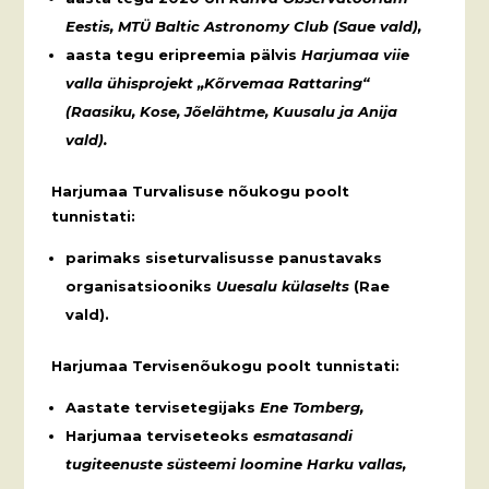
Eestis, MTÜ Baltic Astronomy Club (Saue vald),
aasta tegu eripreemia pälvis
Harjumaa viie
valla ühisprojekt „Kõrvemaa Rattaring“
(Raasiku, Kose, Jõelähtme, Kuusalu ja Anija
vald).
Harjumaa Turvalisuse nõukogu poolt
tunnistati:
parimaks siseturvalisusse panustavaks
organisatsiooniks
Uuesalu külaselts
(Rae
vald).
Harjumaa Tervisenõukogu poolt tunnistati:
Aastate tervisetegijaks
Ene Tomberg,
Harjumaa terviseteoks
esmatasandi
tugiteenuste süsteemi loomine Harku vallas,