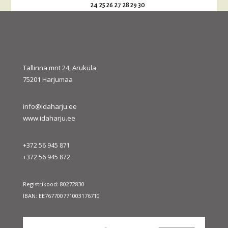
24
25
26
27
28
29
30
31
« juuli
sept. »
Tallinna mnt 24, Aruküla
75201 Harjumaa
info@idaharju.ee
www.idaharju.ee
+372 56 945 871
+372 56 945 872
Registrikood: 80272830
IBAN: EE767700771003176710