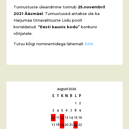
Tunnustuste üleandmine toimub
25.novembril
2021 Ääsmäel
. Tunnustused antakse üle ka
Harjumaa Omavalitsuste Liidu poolt
korraldatud
“Eesti kaunis kodu”
konkursi
võitjatele.
Tutvu kõigi nominentidega lähemalt
SIIN.
august 2026
E
T
K
N
R
L
P
1
2
3
4
5
6
7
8
9
10
11
12
13
14
15
16
17
18
19
20
21
22
23