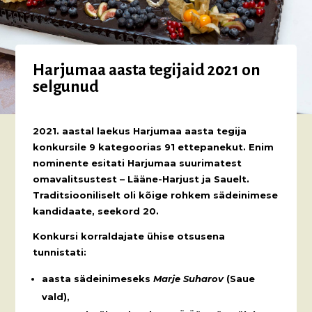
Harjumaa aasta tegijaid 2021 on
selgunud
2021. aastal laekus Harjumaa aasta tegija
konkursile 9 kategoorias 91 ettepanekut. Enim
nominente esitati Harjumaa suurimatest
omavalitsustest – Lääne-Harjust ja Sauelt.
Traditsiooniliselt oli kõige rohkem sädeinimese
kandidaate, seekord 20.
Konkursi korraldajate ühise otsusena
tunnistati:
aasta
sädeinime
seks
Marje Suharov
(Saue
vald),