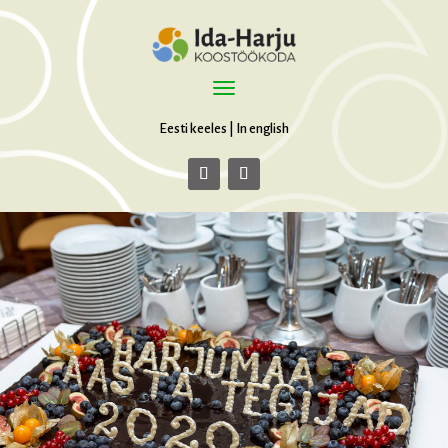
Eesti keeles
|
In english