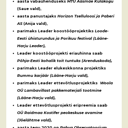
aasta vabaühenduseks
MTÜ Ääsmäe Külakogu
(Saue vald),
aasta panustajaks
Horizon Tselluloosi ja Paberi
AS
(Anija vald),
parimaks Leader koostööprojektiks
Loode-
Eesti ühisturundus ja Porikuu festival (Lääne-
Harju Leader),
Leader koostööprojekti eriauhinna saab
Põhja-Eesti kohalik toit tuntuks (Arenduskoda),
parimaks Leader elukeskkonna projektiks
Rummu karjäär (Lääne-Harju vald),
parimaks Leader ettevõtlusprojektiks
Woola
OÜ Lambavillast pakkematerjali tootmine
(Lääne-Harju vald),
Leader ettevõtlusprojekti eripreemia saab
OÜ Raidmaa Kostifer peokeskuse avamine
(Jõelähtme vald),
aa
sta tegu
2020 on
Rahva Observatoorium