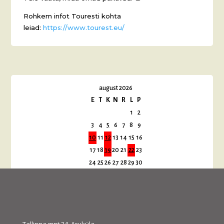
Rohkem infot Touresti kohta
leiad:
https://www.tourest.eu/
august 2026
E
T
K
N
R
L
P
1
2
3
4
5
6
7
8
9
10
11
12
13
14
15
16
17
18
19
20
21
22
23
24
25
26
27
28
29
30
31
« juuli
sept. »
Tallinna mnt 24, Aruküla