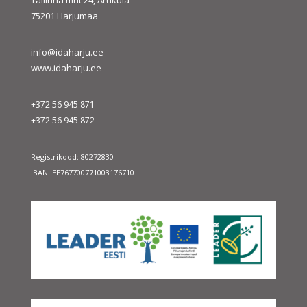
75201 Harjumaa
info@idaharju.ee
www.idaharju.ee
+372 56 945 871
+372 56 945 872
Registrikood: 80272830
IBAN: EE767700771003176710