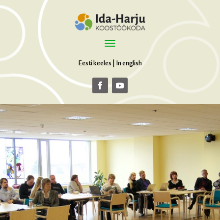
Eesti keeles
|
In english