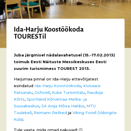
Ida-Harju Koostöökoda
TOURESTil
Juba järgmisel nädalavahetusel (15.-17.02.2013)
toimub Eesti Näituste Messikeskuses Eesti
suurim turismimess TOUREST 2013.
Harjumaa pinnal on Ida-Harju ettevõtjatest
esindatud
Ida-Harju Koostöökoda
,
Kivisaare
Ratsatalu
,
Oxforell
,
Kuke Turismitalu
,
Raudoja
Kõrts
,
Sportland Kõrvemaa Matka- ja
Suusakeskus
,
SA Anija Mõisa Haldus
,
MTÜ
Tuulekell
,
Reimann Retked
ja
Viking Forell (Viikingite
Küla)
.
Tule vaata, mida omad pakuvad! 🙂