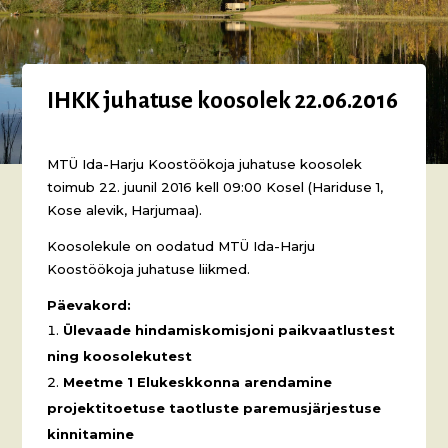
IHKK juhatuse koosolek 22.06.2016
MTÜ Ida-Harju Koostöökoja juhatuse koosolek
toimub 22. juunil 2016 kell 09:00 Kosel (Hariduse 1,
Kose alevik, Harjumaa).
Koosolekule on oodatud MTÜ Ida-Harju
Koostöökoja juhatuse liikmed.
Päevakord:
Ülevaade hindamiskomisjoni paikvaatlustest
ning koosolekutest
Meetme 1 Elukeskkonna arendamine
projektitoetuse taotluste paremusjärjestuse
kinnitamine