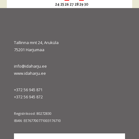
24
25
26
27
28
29
30
31
« juuli
sept. »
Tallinna mnt 24, Aruküla
75201 Harjumaa
info@idaharju.ee
www.idaharju.ee
+372 56 945 871
+372 56 945 872
Registrikood: 80272830
IBAN: EE767700771003176710