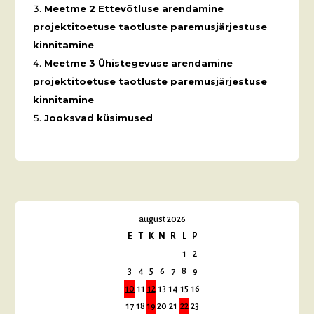
Meetme 2 Ettevõtluse arendamine
projektitoetuse taotluste paremusjärjestuse
kinnitamine
Meetme 3 Ühistegevuse arendamine
projektitoetuse taotluste paremusjärjestuse
kinnitamine
Jooksvad küsimused
august 2026
E
T
K
N
R
L
P
1
2
3
4
5
6
7
8
9
10
11
12
13
14
15
16
17
18
19
20
21
22
23