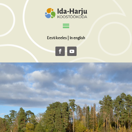
Eesti keeles
|
In english