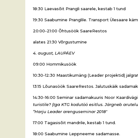
18:30 Laevasõit Prangli saarele, kestab 1 tund
19:30 Saabumine Pranglile. Transport Ülesaare kä
20:00-21:00 Õhtusöök SaareRestos
alates 21:30 Võrgustumine
4. august, LAUPÄEV
09:00 Hommikusöök
10:30-12:30 Maastikumäng (Leader projektid) jalgrat
13:15 Lõunasöök SaareRestos. Jalutuskäik sadamaku
14:30-16:00 Seminar sadamakuuris Noor Kaardivägi
turistile? (Iga KTG kodutöö esitlus. Järgneb arutel
“Harju Leader arenguseminar 2018″
17:00 Tagasisõit mandrile, kestab 1 tund.
18:00 Saabumine Leppneeme sadamasse.