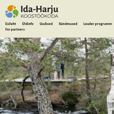
Esileht
Üldinfo
Uudised
Sündmused
Leader programm
For partners