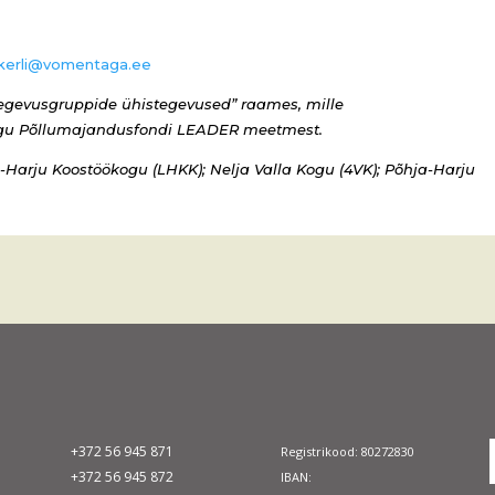
kerli@vomentaga.ee
egevusgruppide ühistegevused”​ raames, mille
ngu Põllumajandusfondi LEADER meetmest.
-Harju Koostöökogu (LHKK); Nelja Valla Kogu (4VK); Põhja-Harju
+372 56 945 871
Registrikood: 80272830
+372 56 945 872
IBAN: