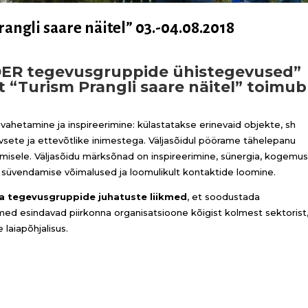
angli saare näitel” 03.-04.08.2018
DER tegevusgruppide ühistegevused”
t “Turism Prangli saare näitel” toimub
vahetamine ja inspireerimine: külastatakse erinevaid objekte, sh
sete ja ettevõtlike inimestega. Väljasõidul pöörame tähelepanu
isele. Väljasõidu märksõnad on inspireerimine, sünergia, kogemu
süvendamise võimalused ja loomulikult kontaktide loomine.
ma tegevusgruppide juhatuste liikmed
, et soodustada
med esindavad piirkonna organisatsioone kõigist kolmest sektorist
 laiapõhjalisus.