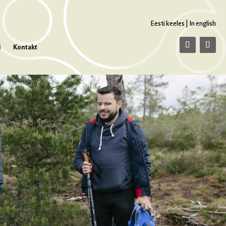
Eesti keeles
|
In english
i
Kontakt