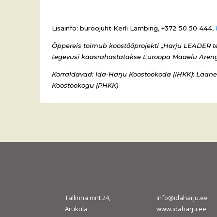
Lisainfo: büroojuht Kerli Lambing, +372 50 50 444,
Õppereis toimub koostööprojekti „Harju LEADER t
tegevusi kaasrahastatakse Euroopa Maaelu Are
Korraldavad: Ida-Harju Koostöökoda (IHKK); Lääne
Koostöökogu (PHKK)
Tallinna mnt 24,
info@idaharju.ee
Aruküla
www.idaharju.ee