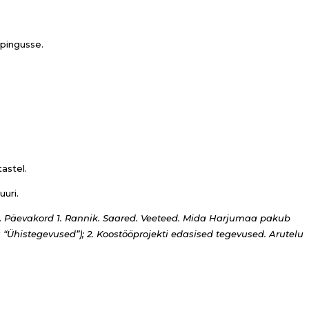
mpingusse.
astel.
uri.
.
Päevakord
1. Rannik. Saared. Veeteed. Mida Harjumaa pakub
u “Ühistegevused”);
2. Koostööprojekti edasised tegevused. Arutelu