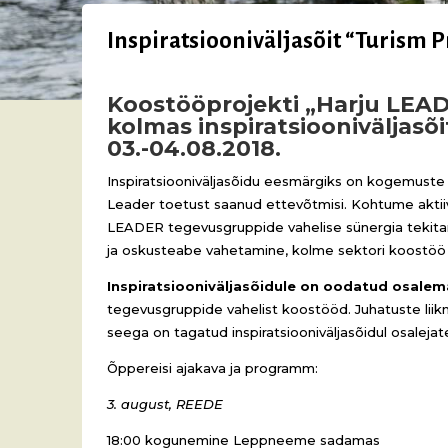
Inspiratsiooniväljasõit “Turism Pr
Koostööprojekti „Harju LEA
kolmas inspiratsiooniväljasõi
03.-04.08.2018.
Inspiratsiooniväljasõidu eesmärgiks on kogemuste 
Leader toetust saanud ettevõtmisi. Kohtume aktiiv
LEADER tegevusgruppide vahelise sünergia tekitam
ja oskusteabe vahetamine, kolme sektori koostöö 
Inspiratsiooniväljasõidule on oodatud osale
tegevusgruppide vahelist koostööd. Juhatuste liik
seega on tagatud inspiratsiooniväljasõidul osalejate
Õppereisi ajakava ja programm:
3. august, REEDE
18:00 kogunemine Leppneeme sadamas