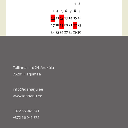
1
2
3
4
5
6
7
8
9
10
11
12
13
14
15
16
17
18
19
20
21
22
23
24
25
26
27
28
29
30
31
« juuli
sept. »
Tallinna mnt 24, Aruküla
75201 Harjumaa
info@idaharju.ee
www.idaharju.ee
+372 56 945 871
+372 56 945 872