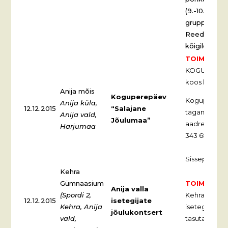
(9.-10.12.20
gruppidele 1
Reedel (11.1
kõigile küla
TOIMUNUD
KOGUPEREPÄEV
koos kingitus
Anija mõis
Koguperepäev
Koguperepäe
Anija küla,
12.12.2015
“Salajane
tagamiseks 
Anija vald,
Jõulumaa”
aadressil ani
Harjumaa
343 68.
Sissepääs se
Kehra
Gümnaasium
TOIMUNUD
Anija valla
(Spordi 2,
Kehra Gümnaa
12.12.2015
isetegijate
Kehra, Anija
isetegijate j
jõulukontsert
vald,
tasuta. Info: