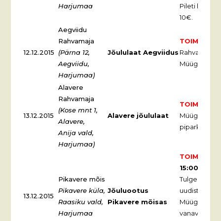
Harjumaa
Pileti hind 15
10€.
Aegviidu
Rahvamaja
TOIMUNUD
12.12.2015
(Pärna 12,
Jõululaat Aegviidus
Rahvamajas
Aegviidu,
Müügil käsitö
Harjumaa)
Alavere
Rahvamaja
TOIMUNUD
(Kose mnt 1,
13.12.2015
Alavere jõululaat
Müügil käsit
Alavere,
piparkoogid
Anija vald,
Harjumaa)
TOIMUNUD
15:00
Pikave
Pikavere mõis
Tulge lustim
Pikavere küla,
Jõuluootus
uudistama!
13.12.2015
Raasiku vald,
Pikavere mõisas
Müügil käsitö
Harjumaa
vanavara ja 