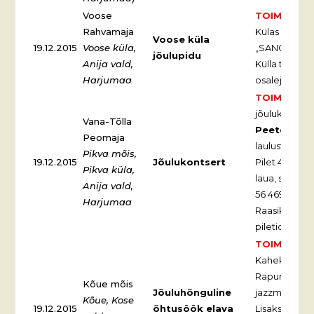
Voose
TOIMUNUD
Rahvamaja
Külas ALBU
Voose küla
19.12.2015
Voose küla,
„SANGADEG
jõulupidu
Anija vald,
Külla tuleb j
Harjumaa
osaleja kotist
TOIMUNUD
jõulukontser
Vana-Tõlla
Peeter Re
Peomaja
laulustuudios
Pikva mõis,
19.12.2015
Jõulukontsert
Pilet 40 EUR 
Pikva küla,
laua, siis pil
Anija vald,
56 469 233 
Harjumaa
Raasiku-Anija
piletid koju k
TOIMUNUD
Kaheksa Jalga
Rapur esitab 
Kõue mõis
Jõuluhõnguline
jazzmuusikat
Kõue, Kose
19.12.2015
õhtusöök elava
Lisaks detse