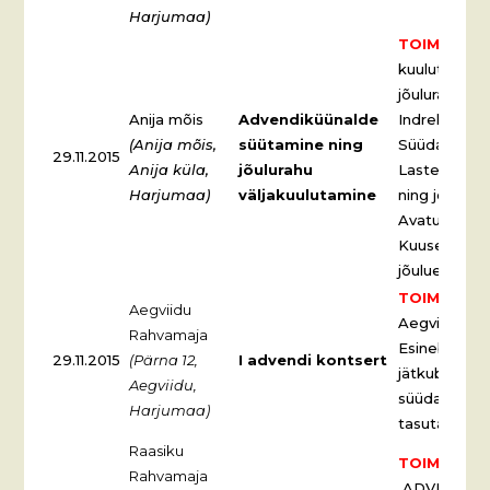
Harjumaa)
TOIMUNUD
kuulutab val
jõulurahu ja
Anija mõis
Advendiküünalde
Indrek Luide
(Anija mõis,
süütamine ning
Süüdatakse 
29.11.2015
Anija küla,
jõulurahu
Lastetare l
Harjumaa)
väljakuulutamine
ning jõulula
Avatud kohv
Kuuse ehtim
jõuluehte.
TOIMUNUD.
Aegviidu
Aegviidu Ra
Rahvamaja
Esineb
Alen
29.11.2015
(Pärna 12,
I advendi kontsert
jätkub sündm
Aegviidu,
süüdatakse a
Harjumaa)
tasuta.
Raasiku
TOIMUNUD.
Rahvamaja
ADVENDI L