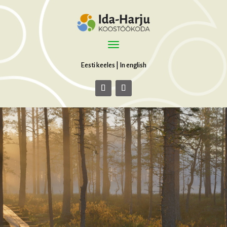
Eesti keeles
|
In english