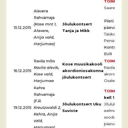
TOIMUNUD
Saare jõuluk
Alavere
Rahvamaja
Pileti hind 
(Kose mnt 1,
Jõulukontsert
15.12.2015
päevani:
Alavere,
Tanja ja Mikk
Täiskasvanud
Anija vald,
Pensionärid, 
Harjumaa)
Kontserdipäe
EUR
Ravila mõis
TOIMUNUD
Kose muusikakooli
Ravila alevik,
Ravila mõisa
16.12.2015
akordioniosakonna
Kose vald,
akordioniosa
jõulukontsert
Harjumaa
Osalemine ta
Kehra
TOIMUNUD
Rahvamaja
kell
18:00 –
(F.R.
Jõulukontsert Uku
Jõulukontsert
19.12.2015
Kreutzwaldi 2,
Suviste
eelmüügist
Kehra, Anija
sooduspilet 8.
vald,
päeval soodus
Harjumaa)