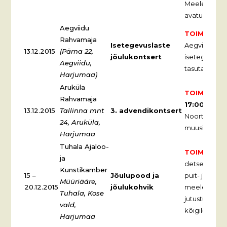
Meelelahutus
avatud on er
Aegviidu
TOIMUNUD
Rahvamaja
Isetegevuslaste
Aegviidu Ra
13.12.2015
(Pärna 22,
jõulukontsert
isetegevuslas
Aegviidu,
tasuta.
Harjumaa)
Aruküla
TOIMUNUD
Rahvamaja
17:00
3. adv
13.12.2015
Tallinna mnt
3. advendikontsert
Noortekoor j
24, Aruküla,
muusikud. Ta
Harjumaa
Tuhala Ajaloo-
TOIMUNUD
ja
detsember ke
Kunstikamber
15 –
Jõulupood ja
puit- ja hel
Müüriääre,
20.12.2015
jõulukohvik
meeleolukoh
Tuhala, Kose
jutustusega.
vald,
kõigile huvili
Harjumaa