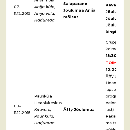
Salapärane
Kavas:
07-
Anija küla,
Jõulumaa Anija
Jõuluetend
11.12.2015
Anija vald,
mõisas
Jõuluehete
Harjumaa
Jõuluvana 
kingitusi.
Gruppe võeta
kolmel ajal
9
13:30-15:00
TOIMUNUD.
10.00-17.0
Äffy Jõulum
Heaolukeskus
lapsemeelse
Paunküla
programm la
Heaolukeskus
eelbroneeri
09-
Kiruvere,
Äffy Jõulumaa
last).
11.12.2015
Paunküla,
Päkapiku kä
Harjumaa
maitsvad ma
põhkude see