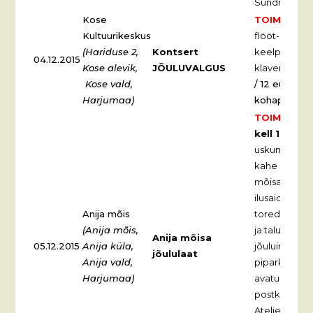
Sündmus on 
Kose
TOIMUNUD.
Kultuurikeskus
flööt-Oksan
(Hariduse 2,
Kontsert
keelpillikvar
04.12.2015
Kose alevik,
JÕULUVALGUS
klaver-Andr
Kose vald,
/ 12 eurot m
Harjumaa)
kohapeal
TOIMUNUD.
kell 10:00 –
uskumatult ar
kahe korruse
mõisa salapä
ilusaid armas
Anija mõis
toredatelt Ee
(Anija mõis,
ja talutootei
Anija mõisa
05.12.2015
Anija küla,
jõuluinglite
jõululaat
Anija vald,
piparkookide
Harjumaa)
avatud on mõ
postkontor la
Ateljeepood