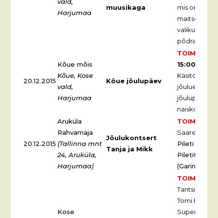
vald,
muusikaga
mis on inspi
Harjumaa
maitsetest, 
valikuga jõu
põdramenüü
TOIMUNUD
Kõue mõis
15:00
tradits
Kõue, Kose
Käsitöölaat, 
20.12.2015
Kõue jõulupäev
vald,
jõuluehete v
Harjumaa
jõulupuhvet.
naiskoor Krõ
Aruküla
TOIMUNUD
Rahvamaja
Saare jõuluk
Jõulukontsert
20.12.2015
(Tallinna mnt
Pileti hind
1
Tanja ja Mikk
24, Aruküla,
Piletite bro
Harjumaa)
(Garina)
TOIMUNUD
Tantsuks män
Tomi Rahula
Kose
Superstaarid