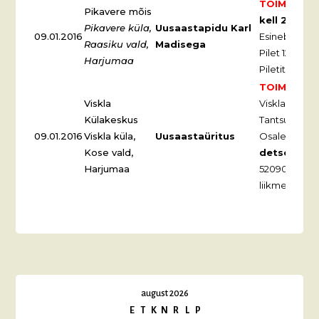
TOIMUNUD
Pikavere mõis
kell 20:00
u
Pikavere küla,
Uusaastapidu Karl
09.01.2016
Esineb Karl M
Raasiku vald,
Madisega
Pilet 12 EUR.
Harjumaa
Piletite bron
TOIMUNUD
Viskla
Viskla külake
Külakeskus
Tantsuks mä
09.01.2016
Viskla küla,
Uusaastaüritus
Osalemine
e
Kose vald,
detsembri
Harjumaa
5209071. Osal
liikmetele 12
august 2026
E
T
K
N
R
L
P