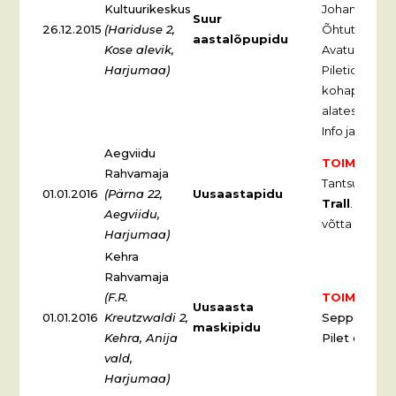
Kultuurikeskus
Johannson
Suur
26.12.2015
(Hariduse 2,
Õhtut juhib K
aastalõpupidu
Kose alevik,
Avatud baar.
Harjumaa)
Piletid eelmü
kohapeal 10
alates 20.det
Info ja laud
Aegviidu
TOIMUNUD
Rahvamaja
Tantsuks mä
01.01.2016
(Pärna 22,
Uusaastapidu
Trall
. Sisse
Aegviidu,
võtta oma sö
Harjumaa)
Kehra
Rahvamaja
(F.R.
TOIMUNUD
Uusaasta
01.01.2016
Kreutzwaldi 2,
Sepperi duo
maskipidu
Kehra, Anija
Pilet eelmüü
vald,
Harjumaa)