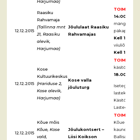
Harjumaa)
TOIMUNUD
Raasiku
14:00
. Müüg
Rahvamaja
mänguasjad, 
(Tallinna mnt
Jõululaat Raasiku
12.12.2015
päkapikukoh
21, Raasiku
Rahvamajas
Kell 12:00
Er
alevik,
viiuliõpilaste
Harjumaa)
Kell 13:00
M
TOIMUNUD
käsitöömeist
Kose
18.00.
Kultuurikeskus
Kose valla
12.12.2015
(Hariduse 2,
Isetegijate j
jõuluturg
Kose alevik,
lastekollekti
Harjumaa)
Käsitöönäitu
Lasteetendu
TOIMUNUD
Kõue mõis
Kõue mõisa
Kõue, Kose
Jõulukontsert –
kauneid lug
12.12.2015
vald,
Liisi Koikson
Ballisaalis.
Pi