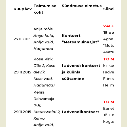
Toimumise
Sündmuse nimetus
Kuupäev
Sündmuse
koht
VÄLJA MÜÜ
Anija mõis
19:oo
esinev
Anija küla,
Kontsert
27.11.2015
Agne Nelk k
Anija vald,
“Metsamuinasjut”
“Metsamuina
Harjumaa
Avatud Piibe
Kose Kirik
TOIMUNUD.
(Jõe 2, Kose
I advendi kontsert
kirikus ja Ko
29.11.2015
alevik,
ja küünla
I advendiküü
Kose vald,
süütamine
Esinevad Kos
Harjumaa)
Helimer.
Kehra
Rahvamaja
TOIMUNUD.
(F.R.
Esineb Talli
29.11.2015
Kreutzwaldi 2,
I advendikontsert
Jõulutervitu
Kehra,
koguduse õp
Anija vald,