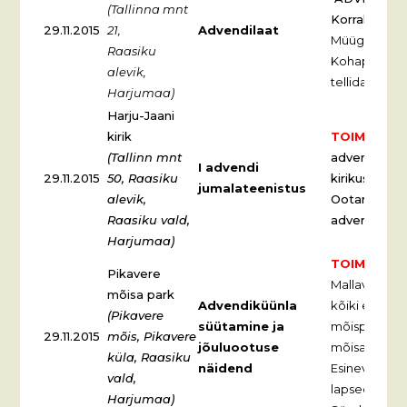
(Tallinna mnt
Korraldab R
29.11.2015
21,
Advendilaat
Müügil taluka
Raasiku
Kohapeal või
alevik,
tellida.
Harjumaa)
Harju-Jaani
kirik
TOIMUNUD.
(Tallinn mnt
advendi juma
I advendi
29.11.2015
50, Raasiku
kirikus
esin
jumalateenistus
alevik,
Ootame kuul
Raasiku vald,
advendiküün
Harjumaa)
TOIMUNUD.
Pikavere
Mallavere ja
mõisa park
Advendiküünla
kõiki esimes
(Pikavere
süütamine ja
mõispargis j
29.11.2015
mõis, Pikavere
jõuluootuse
mõisas 29. n
küla, Raasiku
näidend
Esinevad Pik
vald,
lapsed. Paku
Harjumaa)