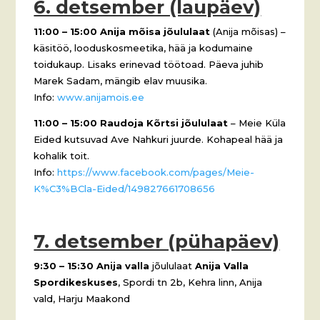
6. detsember (laupäev)
11:00 – 15:00 Anija mõisa jõululaat
(Anija mõisas) –
käsitöö, looduskosmeetika, hää ja kodumaine
toidukaup. Lisaks erinevad töötoad. Päeva juhib
Marek Sadam, mängib elav muusika.
Info:
www.anijamois.ee
11:00 – 15:00 Raudoja Kõrtsi jõululaat
– Meie Küla
Eided kutsuvad Ave Nahkuri juurde. Kohapeal hää ja
kohalik toit.
Info:
https://www.facebook.com/pages/Meie-
K%C3%BCla-Eided/149827661708656
7. detsember (pühapäev)
9:30 – 15:30
Anija valla
jõululaat
Anija Valla
Spordikeskuses
, Spordi tn 2b, Kehra linn, Anija
vald, Harju Maakond