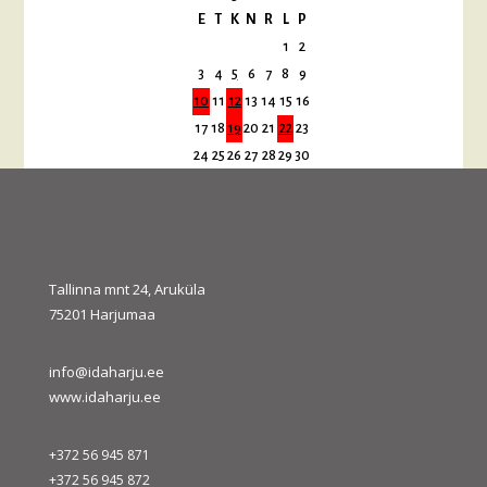
E
T
K
N
R
L
P
1
2
3
4
5
6
7
8
9
10
11
12
13
14
15
16
17
18
19
20
21
22
23
24
25
26
27
28
29
30
31
« juuli
sept. »
Tallinna mnt 24, Aruküla
75201 Harjumaa
info@idaharju.ee
www.idaharju.ee
+372 56 945 871
+372 56 945 872