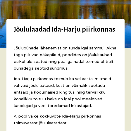
Jõululaadad Ida-Harju piirkonnas
Jõulupühade lähenemist on tunda igal sammul. Akna
taga piiluvad päkapikud, poodides on jõulukaubad
esikohale seatud ning pea iga nädal toimub ohtralt
pühadega seotud sündmusi.
Ida-Harju piirkonnas toimub ka sel aastal mitmeid
vahvaid jõululaatasid, kust on võimalik soetada
ehtsaid ja kodumaised kingitusi ning tervislikku
kohalikku toitu. Lisaks on igal pool meeldivad
kauplejad ja veel toredamad külastajad.
Allpool väike kokkuvõte Ida-Harju piirkonnas
toimuvatest jõululaatadest: