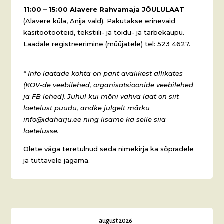
11:00 – 15:00 Alavere Rahvamaja JÕULULAAT
(Alavere küla, Anija vald). Pakutakse erinevaid
käsitöötooteid, tekstiili- ja toidu- ja tarbekaupu.
Laadale registreerimine (müüjatele) tel: 523 4627.
* Info laatade kohta on pärit avalikest allikates
(KOV-de veebilehed, organisatsioonide veebilehed
ja FB lehed). Juhul kui mõni vahva laat on siit
loetelust puudu, andke julgelt märku
info@idaharju.ee ning lisame ka selle siia
loetelusse.
Olete väga teretulnud seda nimekirja ka sõpradele
ja tuttavele jagama.
august 2026