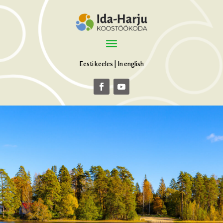
Eesti keeles
|
In english