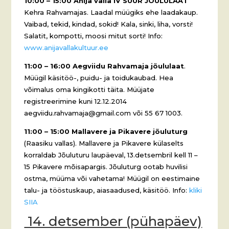
10:00 – 15:00 Anija valla IV SUUR JÕULULAAT
Kehra Rahvamajas. Laadal müügiks ehe laadakaup.
Vaibad, tekid, kindad, sokid! Kala, sinki, liha, vorsti!
Salatit, kompotti, moosi mitut sorti! Info:
www.anijavallakultuur.ee
11:00 – 16:00 Aegviidu Rahvamaja jõululaat
.
Müügil käsitöö-, puidu- ja toidukaubad. Hea
võimalus oma kingikotti täita. Müüjate
registreerimine kuni 12.12.2014
aegviidu.rahvamaja@gmail.com või 55 67 1003.
11:00 – 15:00 Mallavere ja Pikavere jõuluturg
(Raasiku vallas). Mallavere ja Pikavere külaselts
korraldab Jõuluturu laupäeval, 13.detsembril kell 11 –
15 Pikavere mõisapargis. Jõuluturg ootab huvilisi
ostma, müüma või vahetama! Müügil on eestimaine
talu- ja tööstuskaup, aiasaadused, käsitöö. Info:
kliki
SIIA
14. detsember (pühapäev)