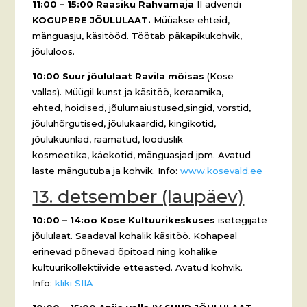
11:00 – 15:00
Raasiku Rahvamaja
II advendi
KOGUPERE JÕULULAAT.
Müüakse ehteid,
mänguasju, käsitööd. Töötab päkapikukohvik,
jõululoos.
10:00 Suur jõululaat Ravila mõisas
(Kose
vallas). Müügil kunst ja käsitöö, keraamika,
ehted, hoidised, jõulumaiustused,singid, vorstid,
jõuluhõrgutised, jõulukaardid, kingikotid,
jõuluküünlad, raamatud, looduslik
kosmeetika, käekotid, mänguasjad jpm. Avatud
laste mängutuba ja kohvik. Info:
www.kosevald.ee
13. detsember (laupäev)
10:00 – 14:oo
Kose Kultuurikeskuses
isetegijate
jõululaat. Saadaval kohalik käsitöö. Kohapeal
erinevad põnevad õpitoad ning kohalike
kultuurikollektiivide etteasted. Avatud kohvik.
Info:
kliki SIIA