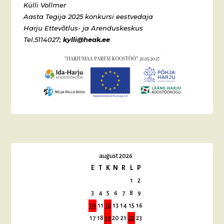
Külli Vollmer
Aasta Tegija 2025 konkursi eestvedaja
Harju Ettevõtlus- ja Arenduskeskus
Tel.5114027;
kylli@heak.ee
august 2026
E
T
K
N
R
L
P
1
2
3
4
5
6
7
8
9
10
11
12
13
14
15
16
17
18
19
20
21
22
23