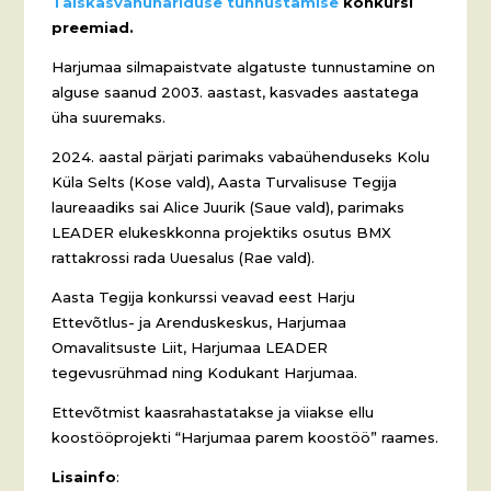
Täiskasvanuhariduse tunnustamise
konkursi
preemiad.
Harjumaa silmapaistvate algatuste tunnustamine on
alguse saanud 2003. aastast, kasvades aastatega
üha suuremaks.
2024. aastal pärjati parimaks vabaühenduseks Kolu
Küla Selts (Kose vald), Aasta Turvalisuse Tegija
laureaadiks sai Alice Juurik (Saue vald), parimaks
LEADER elukeskkonna projektiks osutus BMX
rattakrossi rada Uuesalus (Rae vald).
Aasta Tegija konkurssi veavad eest Harju
Ettevõtlus- ja Arenduskeskus, Harjumaa
Omavalitsuste Liit, Harjumaa LEADER
tegevusrühmad ning Kodukant Harjumaa.
Ettevõtmist kaasrahastatakse ja viiakse ellu
koostööprojekti “Harjumaa parem koostöö” raames.
Lisainfo
: