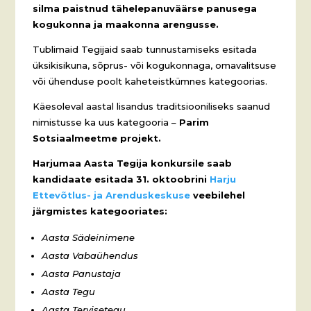
silma paistnud tähelepanuväärse panusega
kogukonna ja maakonna arengusse.
Tublimaid Tegijaid saab tunnustamiseks esitada
üksikisikuna, sõprus- või kogukonnaga, omavalitsuse
või ühenduse poolt kaheteistkümnes kategoorias.
Käesoleval aastal lisandus traditsiooniliseks saanud
nimistusse ka uus kategooria –
Parim
Sotsiaalmeetme projekt.
Harjumaa Aasta Tegija konkursile saab
kandidaate esitada 31. oktoobrini
Harju
Ettevõtlus- ja Arenduskeskuse
veebilehel
järgmistes kategooriates:
Aasta Sädeinimene
Aasta Vabaühendus
Aasta Panustaja
Aasta Tegu
Aasta Tervisetegu