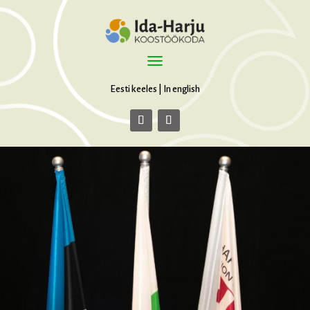
Eesti keeles
|
In english