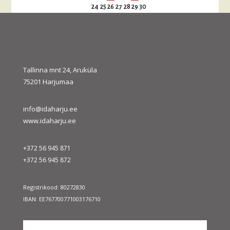
24
25
26
27
28
29
30
31
« juuli
sept. »
Tallinna mnt 24, Aruküla
75201 Harjumaa
info@idaharju.ee
www.idaharju.ee
+372 56 945 871
+372 56 945 872
Registrikood: 80272830
IBAN: EE767700771003176710