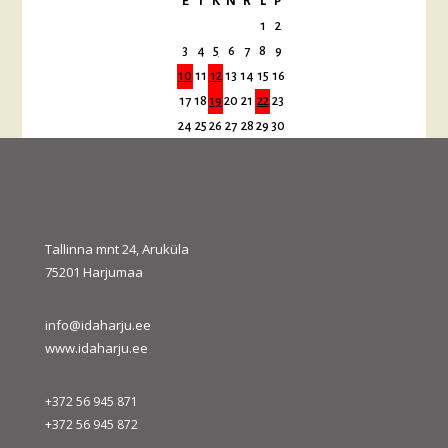
E
T
K
N
R
L
P
1
2
3
4
5
6
7
8
9
10
11
12
13
14
15
16
17
18
19
20
21
22
23
24
25
26
27
28
29
30
31
« juuli
sept. »
Tallinna mnt 24, Aruküla
75201 Harjumaa
info@idaharju.ee
www.idaharju.ee
+372 56 945 871
+372 56 945 872