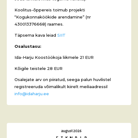
Koolitus-õppereis toimub projekti
“Kogukonnaköökide arendamine” (nr
430013376668) raames.
Täpsema kava leiad
SIIT
Osalustasu:
Ida-Harju Koostöökoja liikmele 21 EUR
Kõigile teistele 28 EUR
Osalejate arv on piiratud, seega palun huvilistel
registreeruda võimalikult kiirelt meiliaadressil
info@idaharju.ee
august 2026