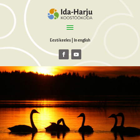
Eesti keeles
|
In english