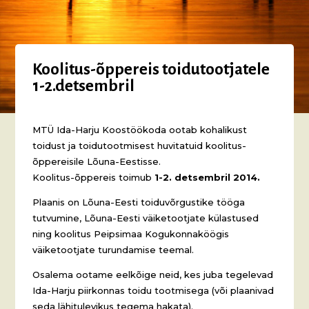
Koolitus-õppereis toidutootjatele
1-2.detsembril
MTÜ Ida-Harju Koostöökoda ootab kohalikust
toidust ja toidutootmisest huvitatuid koolitus-
õppereisile Lõuna-Eestisse.
Koolitus-õppereis toimub
1-2. detsembril 2014.
Plaanis on Lõuna-Eesti toiduvõrgustike tööga
tutvumine, Lõuna-Eesti väiketootjate külastused
ning koolitus Peipsimaa Kogukonnaköögis
väiketootjate turundamise teemal.
Osalema ootame eelkõige neid, kes juba tegelevad
Ida-Harju piirkonnas toidu tootmisega (või plaanivad
seda lähitulevikus tegema hakata).