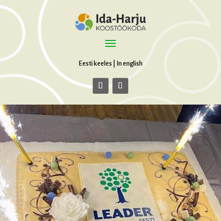
Eesti keeles
|
In english