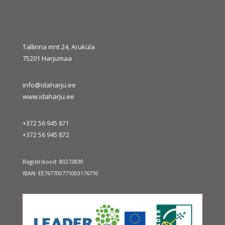
« juuli
sept. »
Tallinna mnt 24, Aruküla
75201 Harjumaa
info@idaharju.ee
www.idaharju.ee
+372 56 945 871
+372 56 945 872
Registrikood: 80272830
IBAN: EE767700771003176710