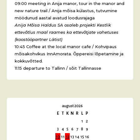
09:00 meeting in Anija manor, tour in the manor and
new nature trail / Anija mõisa külastus, tutvumine
möödunud aastal avatud loodusrajaga
Anija Mõisa Haldus SA osaleb projekti Kestlik
ettevõtlus maal raames ka ettevõtjate vahetuses
(koostööpartner Lätist)
10:45 Coffee at the local manor cafe / Kohvipaus
mõisakohvikus InnAmorata. Õppereisi lõpetamine ja
kokkuvõtted.
11:15 departure to Tallinn / sõit Tallinnasse
august 2026
E
T
K
N
R
L
P
1
2
3
4
5
6
7
8
9
10
11
12
13
14
15
16