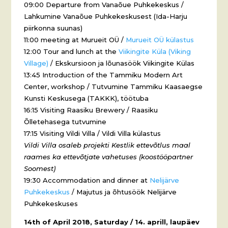
09:00 Departure from Vanaõue Puhkekeskus /
Lahkumine Vanaõue Puhkekeskusest (Ida-Harju
piirkonna suunas)
11:00 meeting at Murueit OÜ /
Murueit OÜ külastus
12:00 Tour and lunch at the
Viikingite Küla (Viking
Village)
/ Ekskursioon ja lõunasöök Viikingite Külas
13:45 Introduction of the Tammiku Modern Art
Center, workshop / Tutvumine Tammiku Kaasaegse
Kunsti Keskusega (TAKKK), töötuba
16:15 Visiting Raasiku Brewery / Raasiku
Õlletehasega tutvumine
17:15 Visiting Vildi Villa / Vildi Villa külastus
Vildi Villa osaleb projekti Kestlik ettevõtlus maal
raames ka ettevõtjate vahetuses (koostööpartner
Soomest)
19:30 Accommodation and dinner at
Nelijärve
Puhkekeskus
/ Majutus ja õhtusöök Nelijärve
Puhkekeskuses
14th of April 2018, Saturday / 14. aprill, laupäev