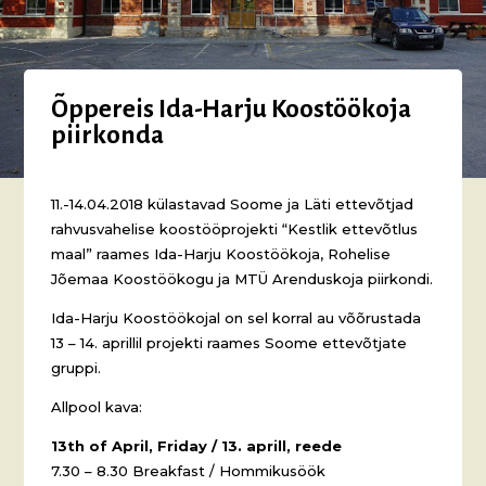
Õppereis Ida-Harju Koostöökoja
piirkonda
11.-14.04.2018 külastavad Soome ja Läti ettevõtjad
rahvusvahelise koostööprojekti “Kestlik ettevõtlus
maal” raames Ida-Harju Koostöökoja, Rohelise
Jõemaa Koostöökogu ja MTÜ Arenduskoja piirkondi.
Ida-Harju Koostöökojal on sel korral au võõrustada
13 – 14. aprillil projekti raames Soome ettevõtjate
gruppi.
Allpool kava:
13th of April, Friday / 13. aprill, reede
7.30 – 8.30 Breakfast / Hommikusöök