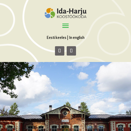
Eesti keeles
|
In english