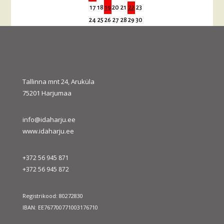
17
18
19
20
21
22
23
24
25
26
27
28
29
30
31
« juuli
sept. »
Tallinna mnt 24, Aruküla
75201 Harjumaa
info@idaharju.ee
www.idaharju.ee
+372 56 945 871
+372 56 945 872
Registrikood: 80272830
IBAN: EE767700771003176710