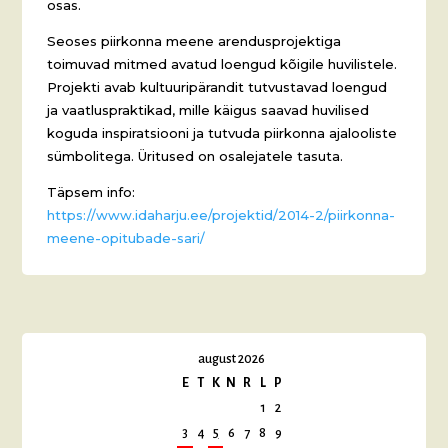
osas.
Seoses piirkonna meene arendusprojektiga
toimuvad mitmed avatud loengud kõigile huvilistele.
Projekti avab kultuuripärandit tutvustavad loengud
ja vaatluspraktikad, mille käigus saavad huvilised
koguda inspiratsiooni ja tutvuda piirkonna ajalooliste
sümbolitega. Üritused on osalejatele tasuta.
Täpsem info:
https://www.idaharju.ee/projektid/2014-2/piirkonna-
meene-opitubade-sari/
august 2026
E
T
K
N
R
L
P
1
2
3
4
5
6
7
8
9