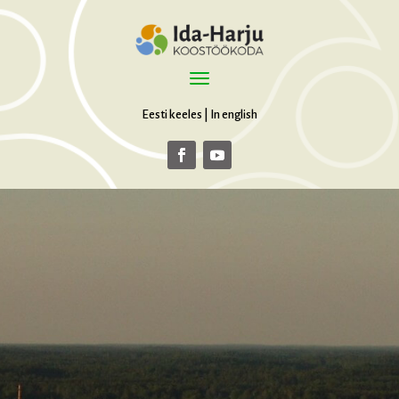
Eesti keeles
|
In english