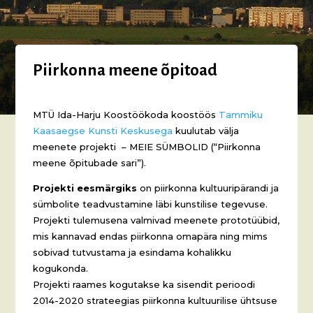
Piirkonna meene õpitoad
MTÜ Ida-Harju Koostöökoda koostöös
Tammiku
Kaasaegse Kunsti Keskusega
kuulutab välja
meenete projekti – MEIE SÜMBOLID (“Piirkonna
meene õpitubade sari”).
Projekti eesmärgiks
on piirkonna kultuuripärandi ja
sümbolite teadvustamine läbi kunstilise tegevuse.
Projekti tulemusena valmivad meenete prototüübid,
mis kannavad endas piirkonna omapära ning mims
sobivad tutvustama ja esindama kohalikku
kogukonda.
Projekti raames kogutakse ka sisendit perioodi
2014-2020 strateegias piirkonna kultuurilise ühtsuse