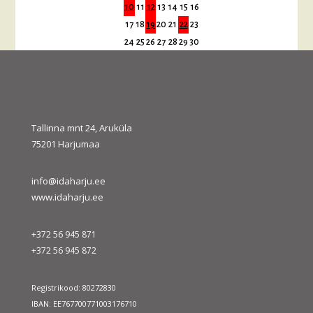
10
11
12
13
14
15
16
17
18
19
20
21
22
23
24
25
26
27
28
29
30
31
« juuli
sept. »
Tallinna mnt 24, Aruküla
75201 Harjumaa
info@idaharju.ee
www.idaharju.ee
+372 56 945 871
+372 56 945 872
Registrikood: 80272830
IBAN: EE767700771003176710