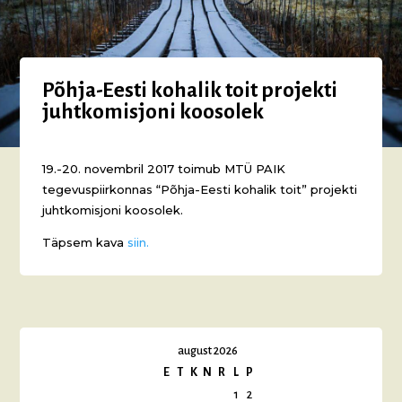
Põhja-Eesti kohalik toit projekti
juhtkomisjoni koosolek
19.-20. novembril 2017 toimub MTÜ PAIK
tegevuspiirkonnas “Põhja-Eesti kohalik toit” projekti
juhtkomisjoni koosolek.
Täpsem kava
siin.
august 2026
E
T
K
N
R
L
P
1
2