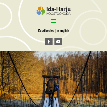
Eesti keeles
|
In english