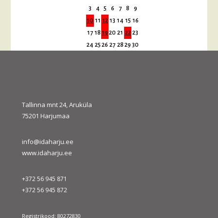
3
4
5
6
7
8
9
10
11
12
13
14
15
16
17
18
19
20
21
22
23
24
25
26
27
28
29
30
31
« juuli
sept. »
Tallinna mnt 24, Aruküla
75201 Harjumaa
info@idaharju.ee
www.idaharju.ee
+372 56 945 871
+372 56 945 872
Registrikood: 80272830