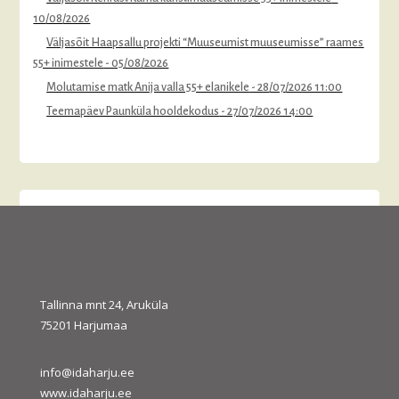
10/08/2026
Väljasõit Haapsallu projekti “Muuseumist muuseumisse” raames
55+ inimestele
- 05/08/2026
Molutamise matk Anija valla 55+ elanikele
- 28/07/2026 11:00
Teemapäev Paunküla hooldekodus
- 27/07/2026 14:00
august 2026
E
T
K
N
R
L
P
1
2
3
4
5
6
7
8
9
10
11
12
13
14
15
16
Tallinna mnt 24, Aruküla
75201 Harjumaa
17
18
19
20
21
22
23
24
25
26
27
28
29
30
31
info@idaharju.ee
« juuli
sept. »
www.idaharju.ee