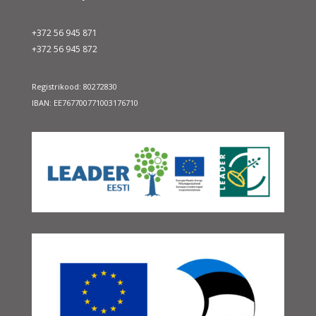
+372 56 945 871
+372 56 945 872
Registrikood: 80272830
IBAN: EE767700771003176710