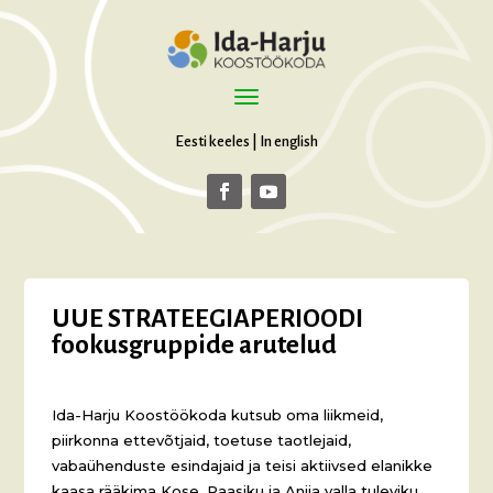
Eesti keeles
|
In english
UUE STRATEEGIAPERIOODI
fookusgruppide arutelud
Ida-Harju Koostöökoda kutsub oma liikmeid,
piirkonna ettevõtjaid, toetuse taotlejaid,
vabaühenduste esindajaid ja teisi aktiivsed elanikke
kaasa rääkima Kose, Raasiku ja Anija valla tuleviku