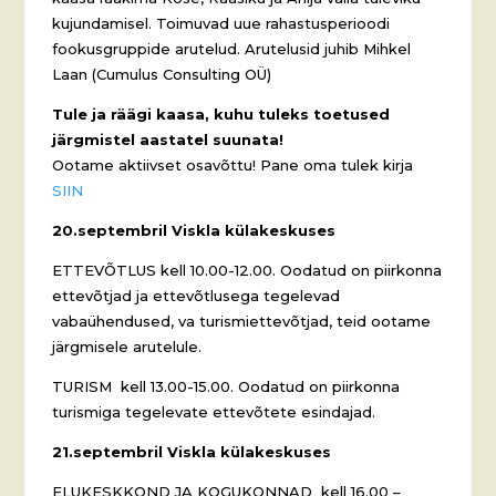
kujundamisel. Toimuvad uue rahastusperioodi
fookusgruppide arutelud. Arutelusid juhib Mihkel
Laan (Cumulus Consulting OÜ)
Tule ja räägi kaasa, kuhu tuleks toetused
järgmistel aastatel suunata!
Ootame aktiivset osavõttu! Pane oma tulek kirja
SIIN
20.septembril Viskla külakeskuses
ETTEVÕTLUS kell 10.00-12.00. Oodatud on piirkonna
ettevõtjad ja ettevõtlusega tegelevad
vabaühendused, va turismiettevõtjad, teid ootame
järgmisele arutelule.
TURISM kell 13.00-15.00. Oodatud on piirkonna
turismiga tegelevate ettevõtete esindajad.
21.septembril Viskla külakeskuses
ELUKESKKOND JA KOGUKONNAD kell 16.00 –