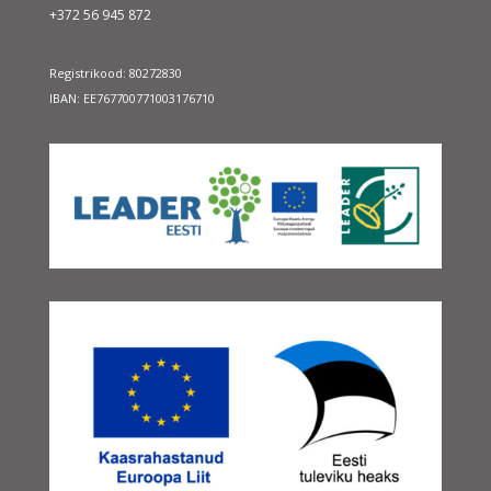
+372 56 945 872
Registrikood: 80272830
IBAN: EE767700771003176710