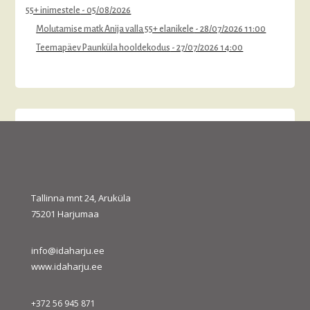
55+ inimestele
- 05/08/2026
Molutamise matk Anija valla 55+ elanikele
- 28/07/2026 11:00
Teemapäev Paunküla hooldekodus
- 27/07/2026 14:00
august 2026
E
T
K
N
R
L
P
1
2
3
4
5
6
7
8
9
10
11
12
13
14
15
16
Tallinna mnt 24, Aruküla
75201 Harjumaa
17
18
19
20
21
22
23
24
25
26
27
28
29
30
31
info@idaharju.ee
« juuli
sept. »
www.idaharju.ee
+372 56 945 871