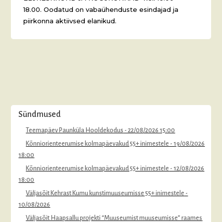
18.00. Oodatud on vabaühenduste esindajad ja
piirkonna aktiivsed elanikud.
Sündmused
Teemapäev Paunküla Hooldekodus
- 22/08/2026 15:00
Kõnniorienteerumise kolmapäevakud 55+ inimestele
- 19/08/2026
18:00
Kõnniorienteerumise kolmapäevakud 55+ inimestele
- 12/08/2026
18:00
Väljasõit Kehrast Kumu kunstimuuseumisse 55+ inimestele
-
10/08/2026
Väljasõit Haapsallu projekti “Muuseumist muuseumisse” raames