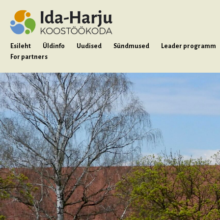
Esileht
Üldinfo
Uudised
Sündmused
Leader programm
For partners