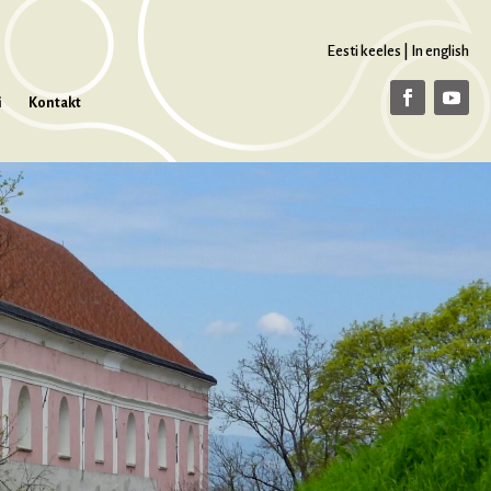
Eesti keeles
|
In english
i
Kontakt