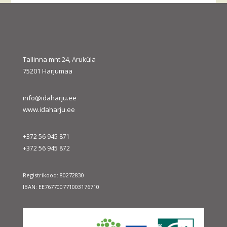
31
« juuli
sept. »
Tallinna mnt 24, Aruküla
75201 Harjumaa
info@idaharju.ee
www.idaharju.ee
+372 56 945 871
+372 56 945 872
Registrikood: 80272830
IBAN: EE767700771003176710