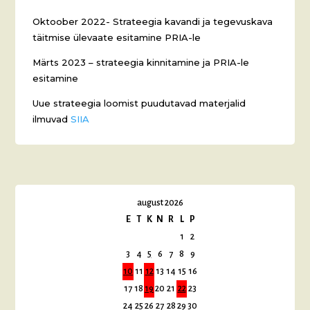
Oktoober 2022- Strateegia kavandi ja tegevuskava
täitmise ülevaate esitamine PRIA-le
Märts 2023 – strateegia kinnitamine ja PRIA-le
esitamine
Uue strateegia loomist puudutavad materjalid
ilmuvad
SIIA
august 2026
E
T
K
N
R
L
P
1
2
3
4
5
6
7
8
9
10
11
12
13
14
15
16
17
18
19
20
21
22
23
24
25
26
27
28
29
30