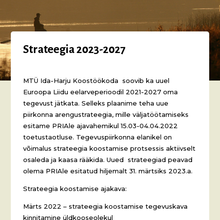
Strateegia 2023-2027
MTÜ Ida-Harju Koostöökoda soovib ka uuel
Euroopa Liidu eelarveperioodil 2021-2027 oma
tegevust jätkata. Selleks plaanime teha uue
piirkonna arengustrateegia, mille väljatöötamiseks
esitame PRIAle ajavahemikul 15.03-04.04.2022
toetustaotluse. Tegevuspiirkonna elanikel on
võimalus strateegia koostamise protsessis aktiivselt
osaleda ja kaasa rääkida. Uued strateegiad peavad
olema PRIAle esitatud hiljemalt 31. märtsiks 2023.a.
Strateegia koostamise ajakava:
Märts 2022 – strateegia koostamise tegevuskava
kinnitamine üldkooseolekul