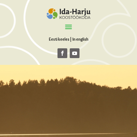
Eesti keeles
|
In english