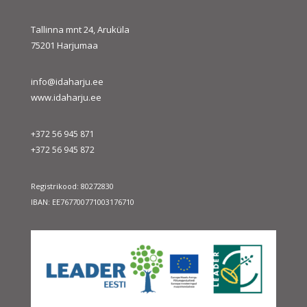
Tallinna mnt 24, Aruküla
75201 Harjumaa
info@idaharju.ee
www.idaharju.ee
+372 56 945 871
+372 56 945 872
Registrikood: 80272830
IBAN: EE767700771003176710