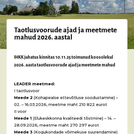
Taotlusvoorude ajad ja meetmete
mahud 2026. aastal
IHKK juhatus kinnitas 10.11.25 toimunud koosolekul
2026. aasta taotlusvoorude ajad ja meetmete mahud
LEADER meetmed:
I taotlusvoor
Meede 2
(Kohapealse ettevõtluse soodustamine) –
02. – 16.03.2026, meetme maht 210 822 eurot
II voor
Meede 1
(Elukeskkonna kvaliteedi tõstmine) – 14. –
28.09.2026, meetme maht 270 297 eurot
Meede 3
(Kogukondade võimekuse suurendamine)