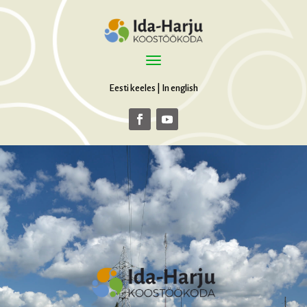
Eesti keeles
|
In english