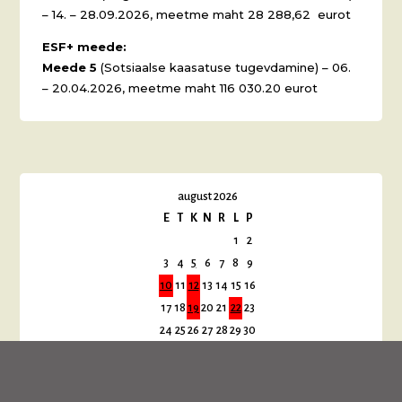
– 14. – 28.09.2026, meetme maht 28 288,62 eurot
ESF+ meede:
Meede 5
(Sotsiaalse kaasatuse tugevdamine) – 06.
– 20.04.2026, meetme maht 116 030.20 eurot
august 2026
E
T
K
N
R
L
P
1
2
3
4
5
6
7
8
9
10
11
12
13
14
15
16
17
18
19
20
21
22
23
24
25
26
27
28
29
30
31
« juuli
sept. »