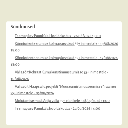
Sündmused
Teemapäev Paunküla Hooldekodus
- 22/08/2026 15:00
Kõnniorienteerumise kolmapäevakud 55+ inimestele
- 19/08/2026
18:00
Kõnniorienteerumise kolmapäevakud 55+ inimestele
- 12/08/2026
18:00
Väljasõit Kehrast Kumu kunstimuuseumisse 55+ inimestele
-
10/08/2026
Väljasõit Haapsallu projekti “Muuseumist muuseumisse” raames
55+ inimestele
- 05/08/2026
Molutamise matk Anija valla 55+ elanikele
- 28/07/2026 11:00
Teemapäev Paunküla hooldekodus
- 27/07/2026 14:00