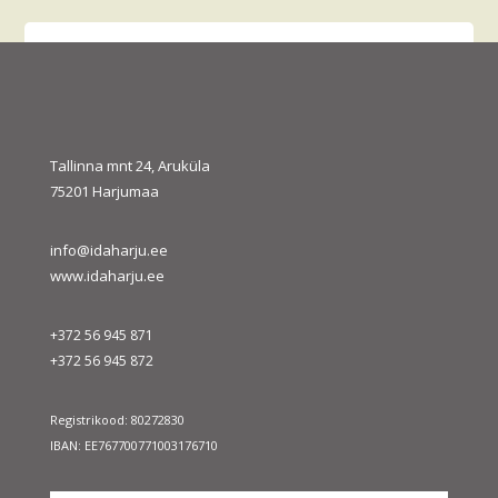
august 2026
E
T
K
N
R
L
P
1
2
3
4
5
6
7
8
9
10
11
12
13
14
15
16
Tallinna mnt 24, Aruküla
75201 Harjumaa
17
18
19
20
21
22
23
24
25
26
27
28
29
30
31
info@idaharju.ee
« juuli
sept. »
www.idaharju.ee
+372 56 945 871
+372 56 945 872
Registrikood: 80272830
IBAN: EE767700771003176710