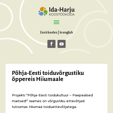
Eesti keeles
|
In english
Põhja-Eesti toiduvõrgustiku
õppereis Hiiumaale
Projekti “Põhja-Eesti toidukultuur – Paepealsed
maitsed!” raames on võrgustiku ettevõtjad
tutvumas Hiiumaa toiduettevõtjatega.