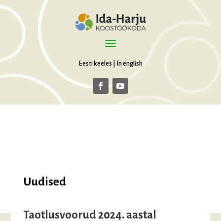
Eesti keeles
|
In english
Uudised
Taotlusvoorud 2024. aastal