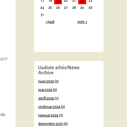
17
18
19
20
21
22
23
24
25
26
27
28
29
30
31
« juuli
sept. »
2017
Uudiste arhiiv/News
Archive
juuni 2026
(2)
mai 2026
(2)
aprill 2026
(1)
veebruar 2026
(2)
uda
jaanuar 2026
(3)
detsember 2025
(2)