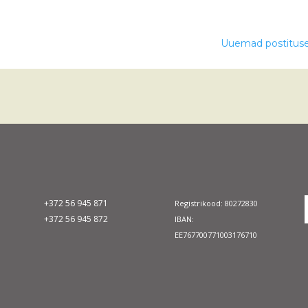
Uuemad postitus
+372 56 945 871
Registrikood: 80272830
+372 56 945 872
IBAN:
EE767700771003176710