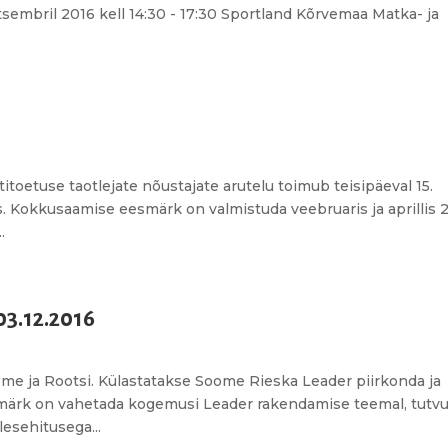
sembril 2016 kell 14:30 - 17:30 Sportland Kõrvemaa Matka- ja
toetuse taotlejate nõustajate arutelu toimub teisipäeval 15.
. Kokkusaamise eesmärk on valmistuda veebruaris ja aprillis 
.
03.12.2016
me ja Rootsi. Külastatakse Soome Rieska Leader piirkonda ja
smärk on vahetada kogemusi Leader rakendamise teemal, tutv
esehitusega...