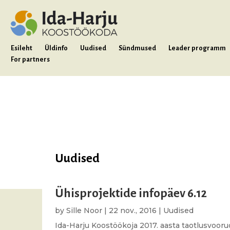
Esileht
Üldinfo
Uudised
Sündmused
Leader programm
For partners
Uudised
Ühisprojektide infopäev 6.12
by
Sille Noor
|
22 nov., 2016
|
Uudised
Ida-Harju Koostöökoja 2017. aasta taotlusvoorud 