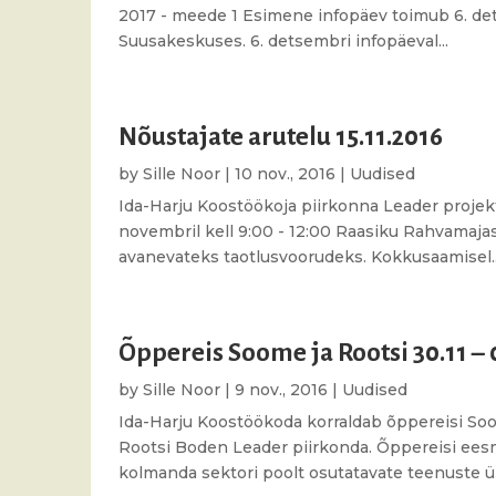
2017 - meede 1 Esimene infopäev toimub 6. det
Suusakeskuses. 6. detsembri infopäeval...
Nõustajate arutelu 15.11.2016
by
Sille Noor
|
10 nov., 2016
|
Uudised
Ida-Harju Koostöökoja piirkonna Leader projekti
novembril kell 9:00 - 12:00 Raasiku Rahvamajas
avanevateks taotlusvoorudeks. Kokkusaamisel..
Õppereis Soome ja Rootsi 30.11 – 
by
Sille Noor
|
9 nov., 2016
|
Uudised
Ida-Harju Koostöökoda korraldab õppereisi Soo
Rootsi Boden Leader piirkonda. Õppereisi ee
kolmanda sektori poolt osutatavate teenuste ül