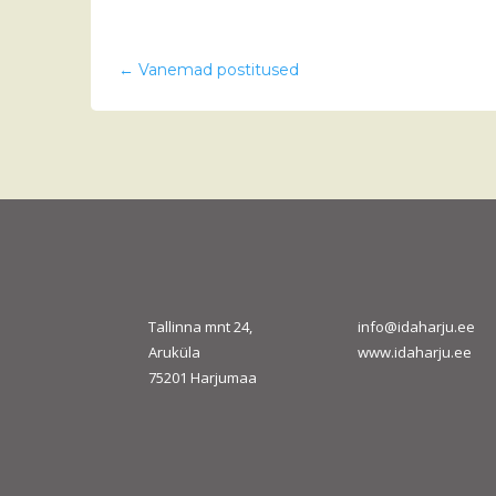
←
Vanemad postitused
Tallinna mnt 24,
info@idaharju.ee
Aruküla
www.idaharju.ee
75201 Harjumaa