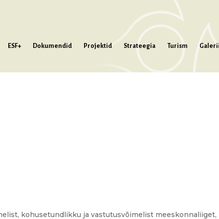
ESF+
Dokumendid
Projektid
Strateegia
Turism
Galeri
ist, kohusetundlikku ja vastutusvõimelist meeskonnaliiget,