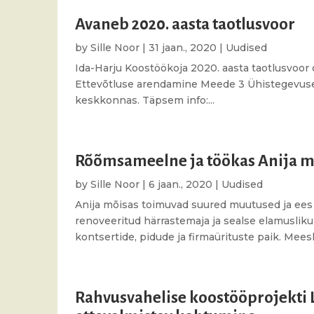
Avaneb 2020. aasta taotlusvoor
by
Sille Noor
|
31 jaan., 2020
|
Uudised
Ida-Harju Koostöökoja 2020. aasta taotlusvoor
Ettevõtluse arendamine Meede 3 Ühistegevuse 
keskkonnas. Täpsem info:...
Rõõmsameelne ja töökas Anija mõ
by
Sille Noor
|
6 jaan., 2020
|
Uudised
Anija mõisas toimuvad suured muutused ja ees 
renoveeritud härrastemaja ja sealse elamuslik
kontsertide, pidude ja firmaürituste paik. Mees
Rahvusvahelise koostööprojekti