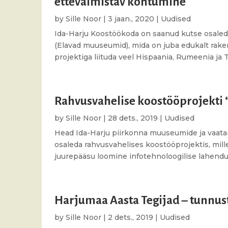
ettevalmistav kohtumine
by
Sille Noor
|
3 jaan., 2020
|
Uudised
Ida-Harju Koostöökoda on saanud kutse osale
(Elavad muuseumid), mida on juba edukalt rake
projektiga liituda veel Hispaania, Rumeenia ja T
Rahvusvahelise koostööprojekti 
by
Sille Noor
|
28 dets., 2019
|
Uudised
Head Ida-Harju piirkonna muuseumide ja vaata
osaleda rahvusvahelises koostööprojektis, mi
juurepääsu loomine infotehnoloogilise lahenduse
Harjumaa Aasta Tegijad – tunnust
by
Sille Noor
|
2 dets., 2019
|
Uudised