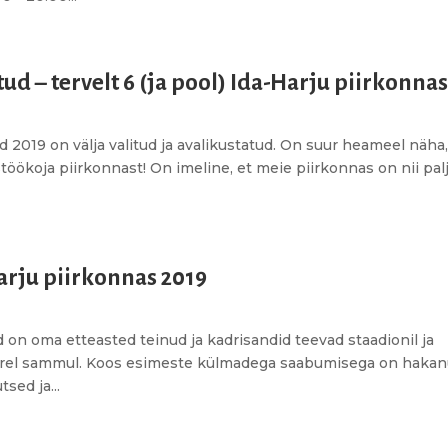
ud – tervelt 6 (ja pool) Ida-Harju piirkonnas
2019 on välja valitud ja avalikustatud. On suur heameel näha,
ostöökoja piirkonnast! On imeline, et meie piirkonnas on nii pal
rju piirkonnas 2019
on oma etteasted teinud ja kadrisandid teevad staadionil ja
kiirel sammul. Koos esimeste külmadega saabumisega on haka
sed ja...