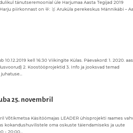
idulikul tänutseremoonial üle Harjumaa Aasta Tegijad 2019
Harju piirkonnast on 🥁: 🥇 Aruküla perekeskus Männikäbi – A
10.12.2019 kell 16:30 Viikingite Külas. Päevakord: 1. 2020. aas
voorud) 2. Koostööprojektid 3. Info ja jooksvad temad
juhatuse...
uba 25. novembril
bril Võtikmetsa Käsitöömajas LEADER ühisprojekti raames vah
lus kokandushuvilistele oma oskuste täiendamiseks ja uute
 - 20:00...