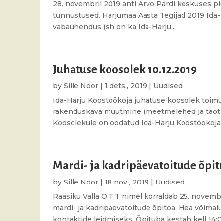
28. novembril 2019 anti Arvo Pärdi keskuses p
tunnustused. Harjumaa Aasta Tegijad 2019 Ida-
vabaühendus (sh on ka Ida-Harju...
Juhatuse koosolek 10.12.2019
by
Sille Noor
|
1 dets., 2019
|
Uudised
Ida-Harju Koostöökoja juhatuse koosolek toimub 
rakenduskava muutmine (meetmelehed ja taotlus
Koosolekule on oodatud Ida-Harju Koostöökoja 
Mardi- ja kadripäevatoitude õpit
by
Sille Noor
|
18 nov., 2019
|
Uudised
Raasiku Valla O.T.T nimel korraldab 25. novem
mardi- ja kadripäevatoitude õpitoa. Hea võima
kontaktide leidmiseks. Õpituba kestab kell 14:00