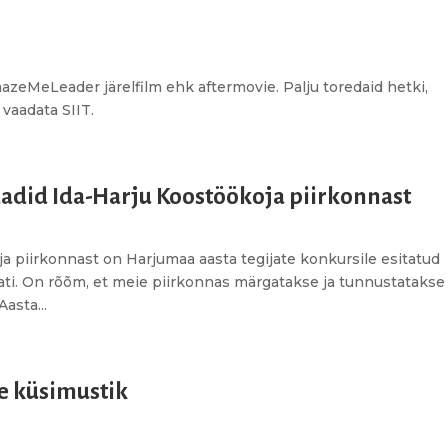
eMeLeader järelfilm ehk aftermovie. Palju toredaid hetki,
 vaadata SIIT.
adid Ida-Harju Koostöökoja piirkonnast
a piirkonnast on Harjumaa aasta tegijate konkursile esitatud
ati. On rõõm, et meie piirkonnas märgatakse ja tunnustatakse
asta...
e küsimustik