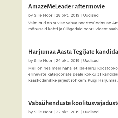
AmazeMeLeader aftermovie
by
Sille Noor
|
28 okt., 2019
|
Uudised
Valminud on suvise vahva noortesündmuse Amaz
mõnusaid kohti ja üliägedaid noori! Videot saab
Harjumaa Aasta Tegijate kandida
by
Sille Noor
|
24 okt., 2019
|
Uudised
Meil on hea meel näha, et Ida-Harju Koostöökoj
erinevate kategooriate peale kokku 31 kandida
kaaskodanikke järjest rohkem. Kuigi Harjumaa A
Vabaühenduste koolitusvajadust
by
Sille Noor
|
22 okt., 2019
|
Uudised