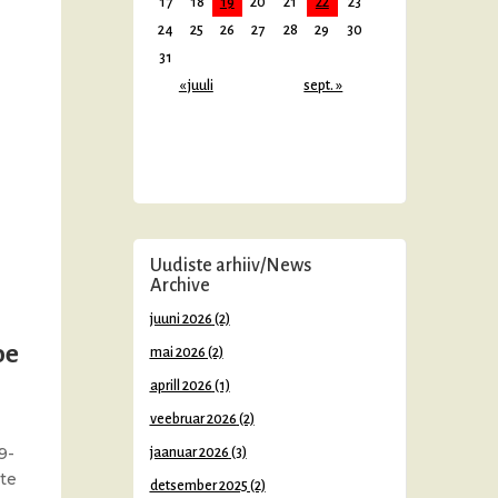
17
18
19
20
21
22
23
24
25
26
27
28
29
30
31
« juuli
sept. »
Uudiste arhiiv/News
Archive
juuni 2026
(2)
oe
mai 2026
(2)
aprill 2026
(1)
veebruar 2026
(2)
9-
jaanuar 2026
(3)
ate
detsember 2025
(2)