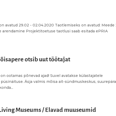
 on avatud 29.02 - 02.04.2020 Taotlemiseks on avatud: Meede 
arendamine Projektitoetuse taotlusi saab esitada ePRIA
isapere otsib uut töötajat
on ootamas põnevad ajad! Suvel avatakse külastajatele
u püsinäituse. Äsja valmis mõisa ait-sündmuskeskus, suurepär
konda...
 Living Museums / Elavad muuseumid