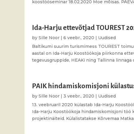
koostööseminar 18.02.2020 Moe mõisas. PÄEVA
Ida-Harju ettevõtjad TOUREST 20
by
Sille Noor
|
6 veebr., 2020
|
Uudised
Baltikumi suurim turismimess TOUREST toimub 
aastal on Ida-Harju Koostöökoja piirkonna ett
tegevusgruppide, HEAKi ning Tallinna linnaga ol
PAIK hindamiskomisjoni külastu
by
Sille Noor
|
3 veebr., 2020
|
Uudised
13. veebruaril 2020 külastab Ida-Harju Koostö
Ida-Harju Koostöökoja hindamiskomisjoni töö k
projektinäiteid. Külalistatakse Kõrvemaa Matka- 