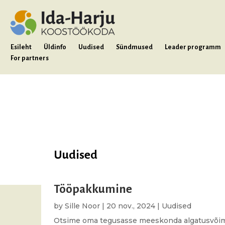
Esileht
Üldinfo
Uudised
Sündmused
Leader programm
For partners
Uudised
Tööpakkumine
by
Sille Noor
|
20 nov., 2024
|
Uudised
Otsime oma tegusasse meeskonda algatusvõimel