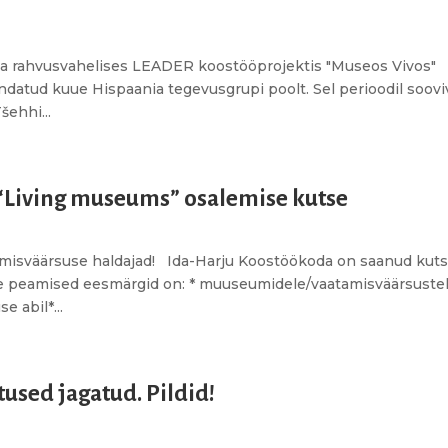
da rahvusvahelises LEADER koostööprojektis "Museos Vivos"
ndatud kuue Hispaania tegevusgrupi poolt. Sel perioodil soovi
šehhi...
“Living museums” osalemise kutse
misväärsuse haldajad! Ida-Harju Koostöökoda on saanud kut
lle peamised eesmärgid on: * muuseumidele/vaatamisväärsuste
 abil*...
used jagatud. Pildid!