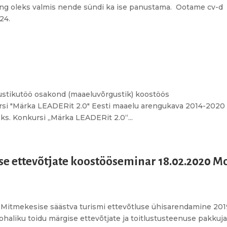
ning oleks valmis nende sündi ka ise panustama. Ootame cv-d
24.
stikutöö osakond (maaeluvõrgustik) koostöös
rsi "Märka LEADERit 2.0" Eesti maaelu arengukava 2014-2020
. Konkursi „Märka LEADERit 2.0“...
se ettevõtjate koostööseminar 18.02.2020 M
 “Mitmekesise säästva turismi ettevõtluse ühisarendamine 201
haliku toidu märgise ettevõtjate ja toitlustusteenuse pakkuj