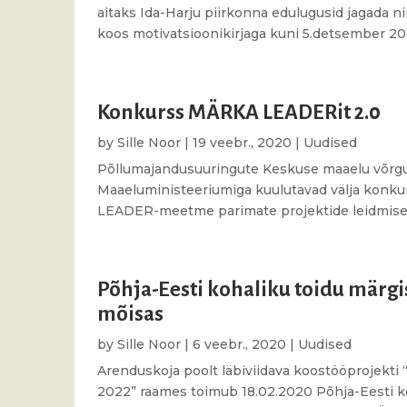
aitaks Ida-Harju piirkonna edulugusid jagada 
koos motivatsioonikirjaga kuni 5.detsember 20
Konkurss MÄRKA LEADERit 2.0
by
Sille Noor
|
19 veebr., 2020
|
Uudised
Põllumajandusuuringute Keskuse maaelu võrgu
Maaeluministeeriumiga kuulutavad välja konku
LEADER-meetme parimate projektide leidmiseks
Põhja-Eesti kohaliku toidu märgi
mõisas
by
Sille Noor
|
6 veebr., 2020
|
Uudised
Arenduskoja poolt läbiviidava koostööprojekti
2022” raames toimub 18.02.2020 Põhja-Eesti ko