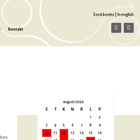
Eesti keeles
|
In english
i
Kontakt
august 2026
E
T
K
N
R
L
P
1
2
3
4
5
6
7
8
9
10
11
12
13
14
15
16
 kes