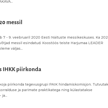
KAVA...
20 messil
7 - 9. veebruaril 2020 Eesti Näituste messikeskuses. Ka 202
evõtjad messil esindatud. Koostöös teiste Harjumaa LEADER
eme väljas...
s IHKK piirkonda
ökoja piirkonda tegevusgrupi PAIK hindamiskomisjon. Tutvuta
orralduse ja parimate praktikatega ning külastatakse
ja...