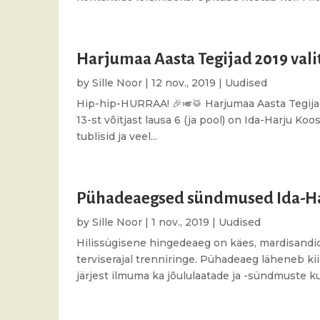
Harjumaa Aasta Tegijad 2019 valit
by
Sille Noor
|
12 nov., 2019
|
Uudised
Hip-hip-HURRAA! 🎉🎺🥁 Harjumaa Aasta Tegijad 
13-st võitjast lausa 6 (ja pool) on Ida-Harju Ko
tublisid ja veel...
Pühadeaegsed sündmused Ida-Ha
by
Sille Noor
|
1 nov., 2019
|
Uudised
Hilissügisene hingedeaeg on käes, mardisandid 
terviserajal trenniringe. Pühadeaeg läheneb 
järjest ilmuma ka jõululaatade ja -sündmuste kut