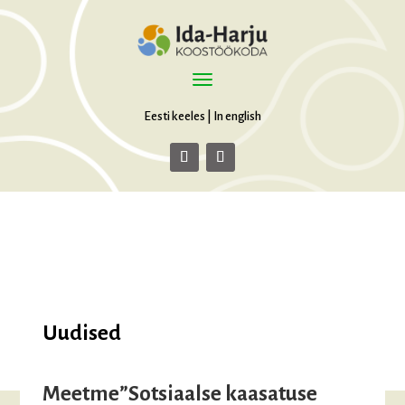
Eesti keeles
|
In english
Uudised
Meetme”Sotsiaalse kaasatuse