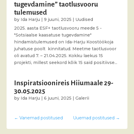
tugevdamine” taotlusvooru
tulemused
by
Ida Harju
|
9 juuni, 2025
|
Uudised
2025. aasta ESF+ taotlusvooru meede 5 -
"Sotsiaalse kaasatuse tugevdamine"
hindamistulemused on Ida-Harju Koostöökoja
juhatuse poolt kinnitatud. Meetme taotlusvoor
oli avatud 7. – 21.04.2025. Kokku laekus 15
projekti, millest seekord kõik 15 said positiivse...
Inspiratsioonireis Hiiumaale 29-
30.05.2025
by
Ida Harju
|
6 juuni, 2025
|
Galerii
←
Vanemad postitused
Uuemad postitused
→