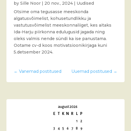
by
Sille Noor
|
20 nov., 2024
|
Uudised
Otsime oma tegusasse meeskonda
algatusvõimelist, kohusetundlikku ja
vastutusvõimelist meeskonnaliiget, kes aitaks
Ida-Harju piirkonna edulugusid jagada ning
oleks valmis nende sündi ka ise panustama.
Ootame cv-d koos motivatsioonikirjaga kuni
5.detsember 2024.
←
Vanemad postitused
Uuemad postitused
→
august 2026
E
T
K
N
R
L
P
1
2
3
4
5
6
7
8
9