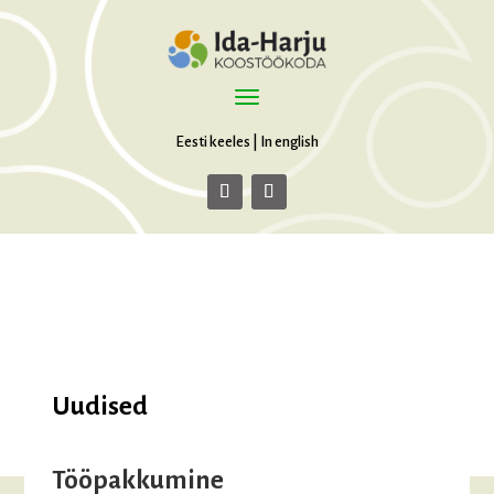
Eesti keeles
|
In english
Uudised
Tööpakkumine