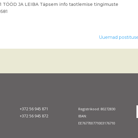
.1 TÖÖD JA LEIBA Täpsem info taotlemise tingimuste
0581
Uuemad postitus
+372 56 945 871
Registrikood: 80272830
+372 56 945 872
IBAN:
EE767700771003176710