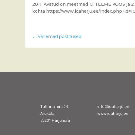
2011. Avatud on meetmed 1.1 TEEME KOOS ja 2
kohta https://www.idaharju.ee/index.php?id=1
←
Vanemad postitused
Tallinna mnt 24,
info@idaharju.ee
Aruküla
www.idaharju.ee
75201 Harjumaa