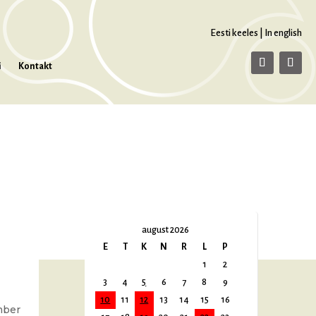
Eesti keeles
|
In english
i
Kontakt
august 2026
E
T
K
N
R
L
P
1
2
3
4
5
6
7
8
9
10
11
12
13
14
15
16
mber