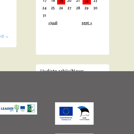
17
18
19
20
21
22
23
24
25
26
27
28
29
30
31
« juuli
sept. »
ed
→
Uudiste arhiiv/News
Archive
juuni 2026
(2)
mai 2026
(2)
aprill 2026
(1)
veebruar 2026
(2)
jaanuar 2026
(3)
detsember 2025
(2)