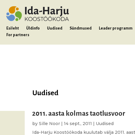
Esileht
Üldinfo
Uudised
Sündmused
Leader programm
For partners
Uudised
2011. aasta kolmas taotlusvoor
by
Sille Noor
|
14 sept., 2011
|
Uudised
Ida-Harju Koostöökoda kuulutab välja 2011. aa