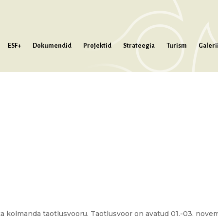
ESF+
Dokumendid
Projektid
Strateegia
Turism
Galeri
sta kolmanda taotlusvooru. Taotlusvoor on avatud 01.-03. nove