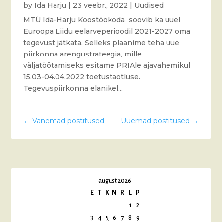
by
Ida Harju
|
23 veebr., 2022
|
Uudised
MTÜ Ida-Harju Koostöökoda soovib ka uuel
Euroopa Liidu eelarveperioodil 2021-2027 oma
tegevust jätkata. Selleks plaanime teha uue
piirkonna arengustrateegia, mille
väljatöötamiseks esitame PRIAle ajavahemikul
15.03-04.04.2022 toetustaotluse.
Tegevuspiirkonna elanikel...
←
Vanemad postitused
Uuemad postitused
→
august 2026
E
T
K
N
R
L
P
1
2
3
4
5
6
7
8
9