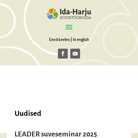
Eesti keeles
|
In english
Uudised
LEADER suveseminar 2025