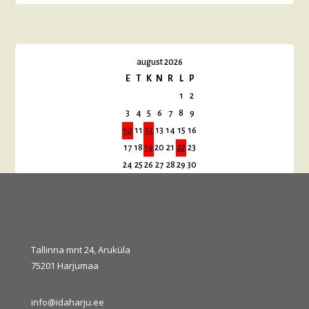
august 2026
E
T
K
N
R
L
P
1
2
3
4
5
6
7
8
9
10
11
12
13
14
15
16
17
18
19
20
21
22
23
24
25
26
27
28
29
30
31
« juuli
sept. »
Tallinna mnt 24, Aruküla
75201 Harjumaa
Uudiste arhiiv/News Archive
info@idaharju.ee