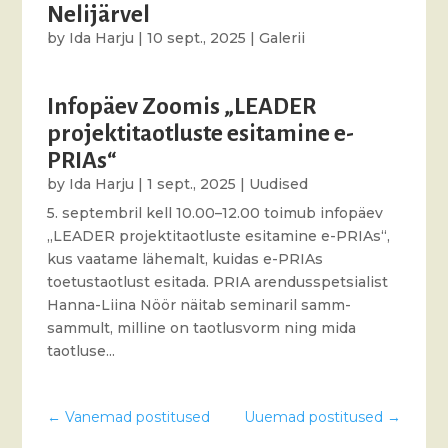
Nelijärvel
by
Ida Harju
|
10 sept., 2025
|
Galerii
Infopäev Zoomis „LEADER
projektitaotluste esitamine e-
PRIAs“
by
Ida Harju
|
1 sept., 2025
|
Uudised
5. septembril kell 10.00–12.00 toimub infopäev
„LEADER projektitaotluste esitamine e-PRIAs“,
kus vaatame lähemalt, kuidas e-PRIAs
toetustaotlust esitada. PRIA arendusspetsialist
Hanna-Liina Nöör näitab seminaril samm-
sammult, milline on taotlusvorm ning mida
taotluse...
←
Vanemad postitused
Uuemad postitused
→